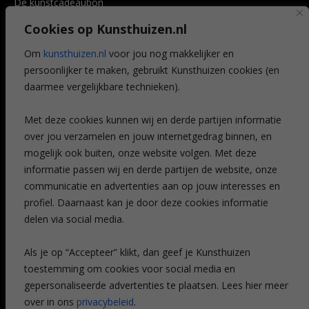
De kunstcadeaubon
Art @ Home service
Cookies op Kunsthuizen.nl
Voordelen
Referenties
Om
kunsthuizen.nl
voor jou nog makkelijker en
Veelgestelde vragen
persoonlijker te maken, gebruikt Kunsthuizen cookies (en
CONTACT
daarmee vergelijkbare technieken).
Contact
Met deze cookies kunnen wij en derde partijen informatie
Leiden
over jou verzamelen en jouw internetgedrag binnen, en
Amsterdam
mogelijk ook buiten, onze website volgen. Met deze
Breda
Favorieten
informatie passen wij en derde partijen de website, onze
Mijn art alert
communicatie en advertenties aan op jouw interesses en
profiel. Daarnaast kan je door deze cookies informatie
delen via social media.
NIEUWSBRIEF
Als je op “Accepteer” klikt, dan geef je Kunsthuizen
toestemming om cookies voor social media en
gepersonaliseerde advertenties te plaatsen. Lees hier meer
over in ons
privacybeleid
.