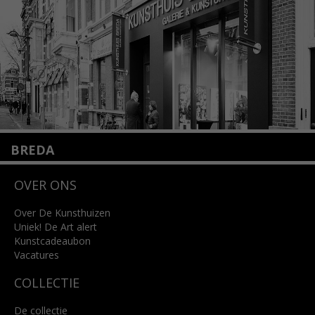
Lees meer
BREDA
Wilhelminastraat 11
OVER ONS
4818 SB Breda
+31 (0)76 5221309
info@kunsthuisbreda.nl
Over De Kunsthuizen
Uniek! De Art alert
Kunstcadeaubon
Lees meer
Vacatures
COLLECTIE
De collectie