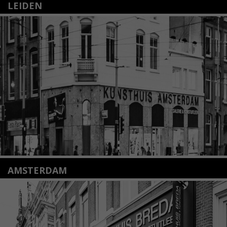
LEIDEN
Nieuwstraat 35
2312 KA Leiden
+31(0)71 – 52 84 480
info@kunsthuisleiden.nl
Lees meer
AMSTERDAM
Amstelveenseweg 135
1075 VX Amsterdam
+31 (0)20 2332546
info@kunsthuisamsterdam.nl