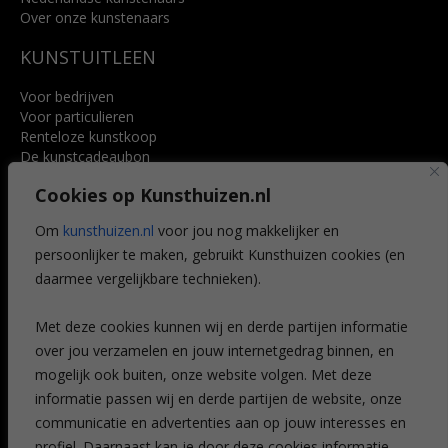
Over onze kunstenaars
KUNSTUITLEEN
Voor bedrijven
Voor particulieren
Renteloze kunstkoop
De kunstcadeaubon
Art @ Home service
Cookies op Kunsthuizen.nl
Voordelen
Referenties
Om
kunsthuizen.nl
voor jou nog makkelijker en
Veelgestelde vragen
persoonlijker te maken, gebruikt Kunsthuizen cookies (en
CONTACT
daarmee vergelijkbare technieken).
Contact
Met deze cookies kunnen wij en derde partijen informatie
Leiden
over jou verzamelen en jouw internetgedrag binnen, en
Amsterdam
mogelijk ook buiten, onze website volgen. Met deze
Breda
Favorieten
informatie passen wij en derde partijen de website, onze
Mijn art alert
communicatie en advertenties aan op jouw interesses en
profiel. Daarnaast kan je door deze cookies informatie