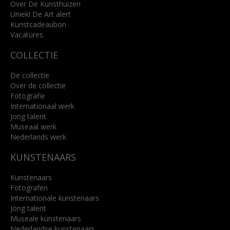
info@kunsthuisbreda.nl
Over De Kunsthuizen
Uniek! De Art alert
Kunstcadeaubon
Lees meer
Vacatures
COLLECTIE
De collectie
Over de collectie
Fotografie
Internationaal werk
Jong talent
Museaal werk
Nederlands werk
KUNSTENAARS
Kunstenaars
Fotografen
Internationale kunstenaars
Jong talent
Museale kunstenaars
Nederlandse kunstenaars