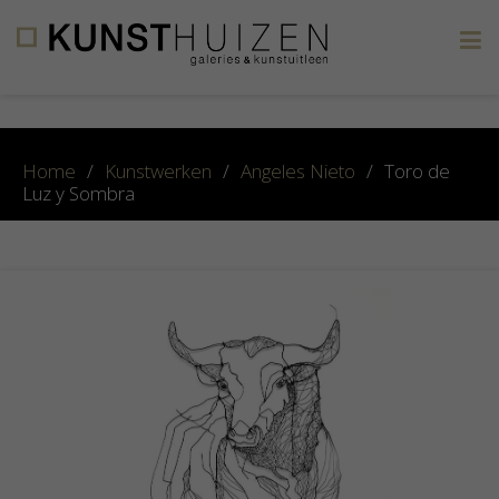
×
Home
/
Kunstwerken
/
Angeles Nieto
/
Toro de
Luz y Sombra