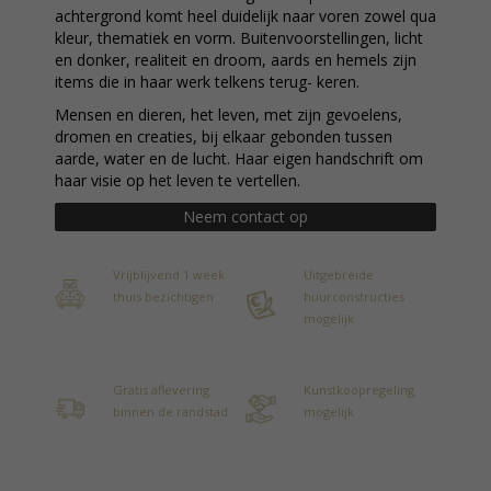
achtergrond komt heel duidelijk naar voren zowel qua
kleur, thematiek en vorm. Buitenvoorstellingen, licht
en donker, realiteit en droom, aards en hemels zijn
items die in haar werk telkens terug- keren.
Mensen en dieren, het leven, met zijn gevoelens,
dromen en creaties, bij elkaar gebonden tussen
aarde, water en de lucht. Haar eigen handschrift om
haar visie op het leven te vertellen.
Neem contact op
Vrijblijvend 1 week
Uitgebreide
thuis bezichtigen
huurconstructies
mogelijk
Gratis aflevering
Kunstkoopregeling
binnen de randstad
mogelijk