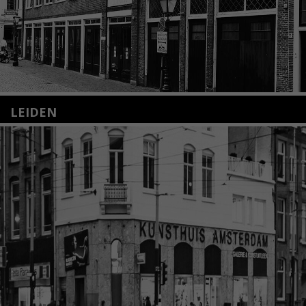
LEIDEN
Nieuwstraat 35
2312 KA Leiden
+31(0)71 – 52 84 480
info@kunsthuisleiden.nl
Lees meer