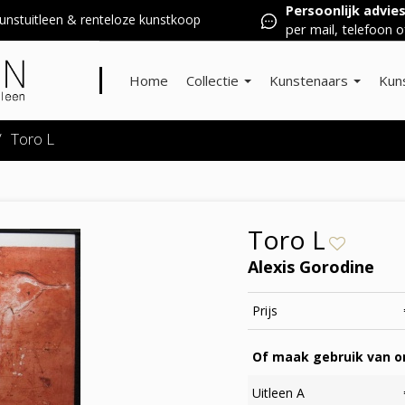
Persoonlijk advie
nstuitleen & renteloze kunstkoop
per mail, telefoon o
Home
Collectie
Kunstenaars
Kun
/
Toro L
Toro L
Alexis Gorodine
Prijs
Of maak gebruik van on
Uitleen A