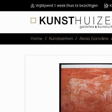
Vrijblijvend 1 week thuis te bezichtigen
Ku
Home
/
Kunstwerken
/
Alexis Gorodine