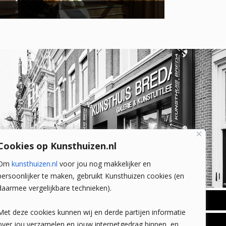
Cookies op Kunsthuizen.nl
Om
kunsthuizen.nl
voor jou nog makkelijker en
persoonlijker te maken, gebruikt Kunsthuizen cookies (en
daarmee vergelijkbare technieken).
BREDA
Met deze cookies kunnen wij en derde partijen informatie
Wilhelminastraat 11
over jou verzamelen en jouw internetgedrag binnen, en