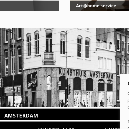
Art@home service
AMSTERDAM
Amstelveenseweg 135