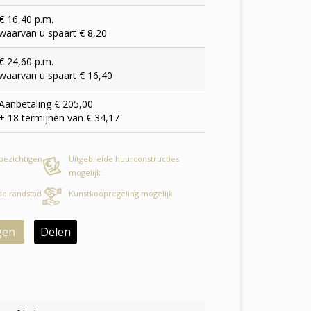
€ 16,40 p.m.
waarvan u spaart € 8,20
€ 24,60 p.m.
waarvan u spaart € 16,40
Aanbetaling € 205,00
+ 18 termijnen van € 34,17
 bezichtigen
Uitgebreide huurconstructies
mogelijk
 de randstad
Kunstkoopregeling mogelijk
gen
Delen