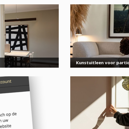
voor onze nieuwsbrief
E-
mailadres
*
Kunstuitleen voor partic