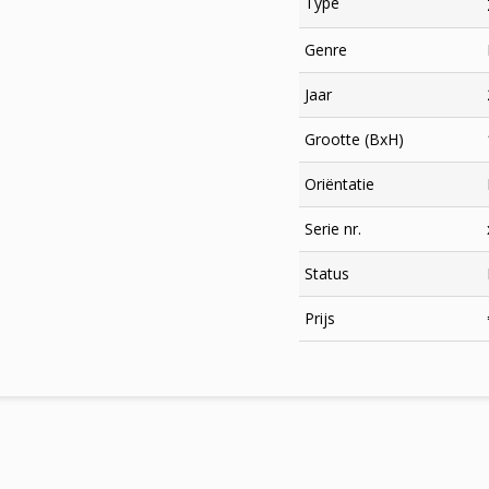
Type
Genre
Jaar
Grootte (BxH)
Oriëntatie
Serie nr.
Status
×
Prijs
Meld je aan