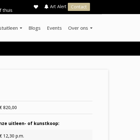
×
s
Art Alert
Contact
f thuis
stuitleen
Blogs
Events
Over ons
€ 820,00
ze uitleen- of kunstkoop:
€ 12,30 p.m.