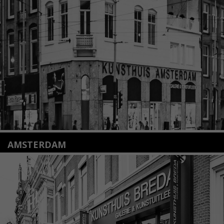
2312 KA Leiden
+31(0)71 – 52 84 480
info@kunsthuisleiden.nl
Lees meer
AMSTERDAM
Amstelveenseweg 135
1075 VX Amsterdam
+31 (0)20 2332546
info@kunsthuisamsterdam.nl
Lees meer