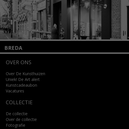
BREDA
Wilhelminastraat 11
OVER ONS
4818 SB Breda
+31 (0)76 5221309
info@kunsthuisbreda.nl
Over De Kunsthuizen
Uniek! De Art alert
Kunstcadeaubon
Lees meer
Vacatures
COLLECTIE
De collectie
Over de collectie
Fotografie