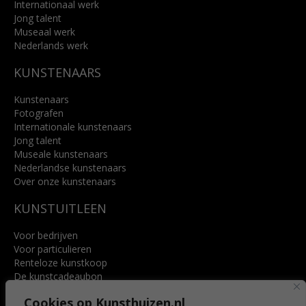
Internationaal werk
Jong talent
Museaal werk
Nederlands werk
KUNSTENAARS
Kunstenaars
Fotografen
Internationale kunstenaars
Jong talent
Museale kunstenaars
Nederlandse kunstenaars
Over onze kunstenaars
KUNSTUITLEEN
Voor bedrijven
Voor particulieren
Renteloze kunstkoop
De kunstcadeaubon
Art @ Home service
Cookies op Kunsthuizen.nl
Voordelen