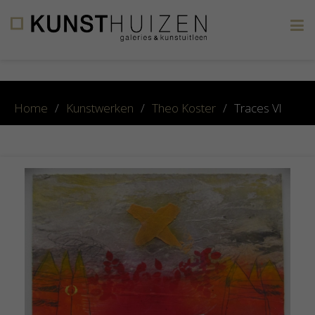
×
Home
/
Kunstwerken
/
Theo Koster
/
Traces Vl