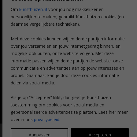
Referenties
Om
kunsthuizen.nl
voor jou nog makkelijker en
Veelgestelde vragen
persoonlijker te maken, gebruikt Kunsthuizen cookies (en
CONTACT
daarmee vergelijkbare technieken).
Contact
Met deze cookies kunnen wij en derde partijen informatie
Leiden
over jou verzamelen en jouw internetgedrag binnen, en
Amsterdam
mogelijk ook buiten, onze website volgen. Met deze
Breda
Favorieten
informatie passen wij en derde partijen de website, onze
Mijn art alert
communicatie en advertenties aan op jouw interesses en
profiel. Daarnaast kan je door deze cookies informatie
delen via social media.
NIEUWSBRIEF
Als je op “Accepteer” klikt, dan geef je Kunsthuizen
toestemming om cookies voor social media en
gepersonaliseerde advertenties te plaatsen. Lees hier meer
over in ons
privacybeleid
.
© Kunsthuizen 2026 All rights reserved |
Disclaimer
|
Privacy
Aanpassen
Accepteren