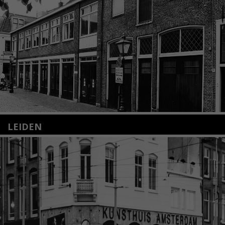
LEIDEN
Nieuwstraat 35
2312 KA Leiden
+31(0)71 – 52 84 480
info@kunsthuisleiden.nl
Lees meer