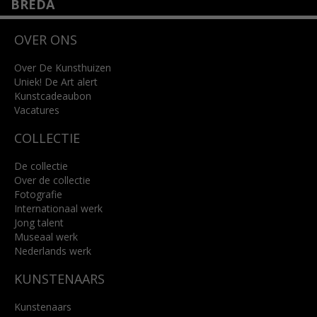
BREDA
Wilhelminastraat 11
OVER ONS
4818 SB Breda
+31 (0)76 5221309
info@kunsthuisbreda.nl
Over De Kunsthuizen
Uniek! De Art alert
Kunstcadeaubon
Lees meer
Vacatures
COLLECTIE
De collectie
Over de collectie
Fotografie
Internationaal werk
Jong talent
Museaal werk
Nederlands werk
KUNSTENAARS
Kunstenaars