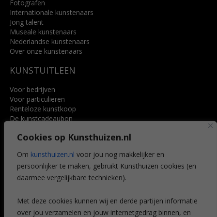
Fotografen
Internationale kunstenaars
Jong talent
Museale kunstenaars
Nederlandse kunstenaars
Over onze kunstenaars
KUNSTUITLEEN
Voor bedrijven
Voor particulieren
Renteloze kunstkoop
De kunstcadeaubon
Art @ Home service
Cookies op Kunsthuizen.nl
Voordelen
Referenties
Om
kunsthuizen.nl
voor jou nog makkelijker en
Veelgestelde vragen
persoonlijker te maken, gebruikt Kunsthuizen cookies (en
CONTACT
daarmee vergelijkbare technieken).
Contact
Met deze cookies kunnen wij en derde partijen informatie
Leiden
over jou verzamelen en jouw internetgedrag binnen, en
Amsterdam