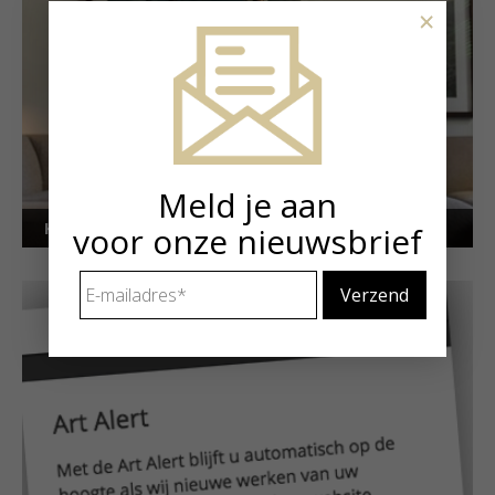
×
Meld je aan
Kunstuitleen voor particulieren
voor onze nieuwsbrief
E-
mailadres
*