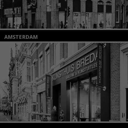
AMSTERDAM
Amstelveenseweg 135
1075 VX Amsterdam
+31 (0)20 2332546
info@kunsthuisamsterdam.nl
Lees meer