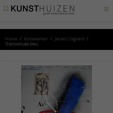
×
Home
/
Kunstwerken
/
James Coignard
/
Transversale bleu