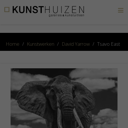
×
Home
/
Kunstwerken
/
David Yarrow
/
Tsavo East