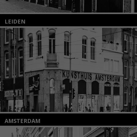
LEIDEN
Nieuwstraat 35
2312 KA Leiden
+31(0)71 – 52 84 480
info@kunsthuisleiden.nl
Lees meer
AMSTERDAM
Amstelveenseweg 135
1075 VX Amsterdam