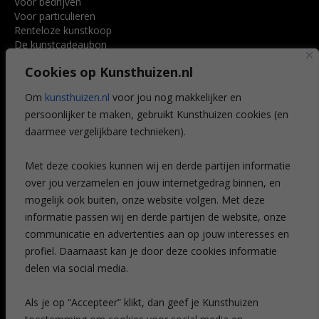
Voor bedrijven
Voor particulieren
Renteloze kunstkoop
De kunstcadeaubon
Art @ Home service
Cookies op Kunsthuizen.nl
Voordelen
Referenties
Om
kunsthuizen.nl
voor jou nog makkelijker en
Veelgestelde vragen
persoonlijker te maken, gebruikt Kunsthuizen cookies (en
CONTACT
daarmee vergelijkbare technieken).
Contact
Met deze cookies kunnen wij en derde partijen informatie
Leiden
over jou verzamelen en jouw internetgedrag binnen, en
Amsterdam
mogelijk ook buiten, onze website volgen. Met deze
Breda
Favorieten
informatie passen wij en derde partijen de website, onze
Mijn art alert
communicatie en advertenties aan op jouw interesses en
profiel. Daarnaast kan je door deze cookies informatie
delen via social media.
NIEUWSBRIEF
Als je op “Accepteer” klikt, dan geef je Kunsthuizen