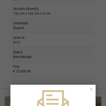
Grootte (BxHxD)
132 cm x 132 cm x 4 cm
Oriëntatie
Staand
Serie nr.
5/12
Status
Beschikbaar
Prijs
€ 25.000,00
×