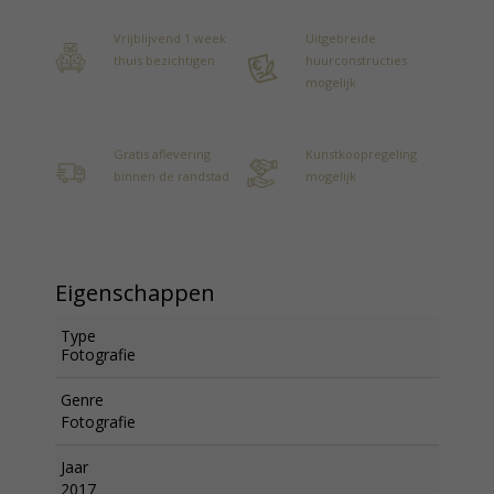
Vrijblijvend 1 week
Uitgebreide
thuis bezichtigen
huurconstructies
mogelijk
Gratis aflevering
Kunstkoopregeling
binnen de randstad
mogelijk
Eigenschappen
Type
Fotografie
Genre
Fotografie
Jaar
2017