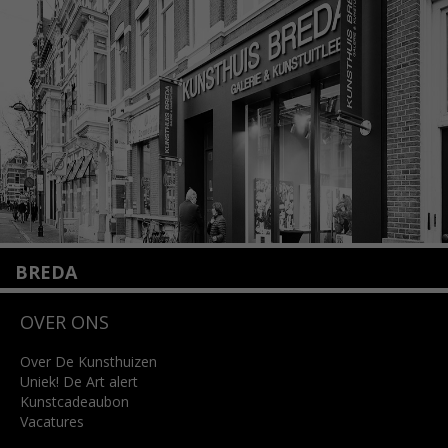
+31 (0)20 2332546
info@kunsthuisamsterdam.nl
Lees meer
BREDA
Wilhelminastraat 11
OVER ONS
4818 SB Breda
+31 (0)76 5221309
info@kunsthuisbreda.nl
Over De Kunsthuizen
Uniek! De Art alert
Kunstcadeaubon
Lees meer
Vacatures