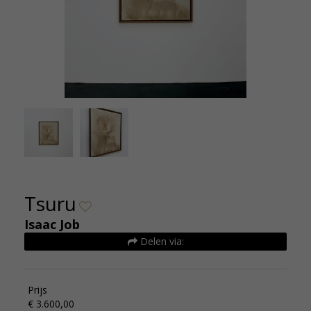
Tsuru - Isaac Job - De kunsthuizen
T
Tsuru
Isaac Job
Delen via:
Prijs
€ 3.600,00