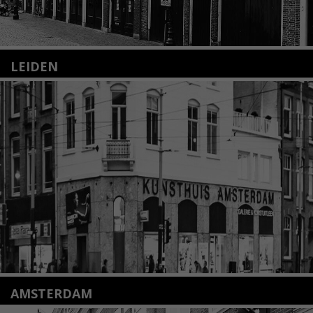
LEIDEN
Nieuwstraat 35
2312 KA Leiden
+31(0)71 – 52 84 480
info@kunsthuisleiden.nl
Lees meer
AMSTERDAM