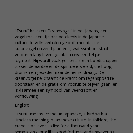
“Tsuru” betekent “kraanvogel” in het Japans, een
vogel met een tijdloze betekenis in de Japanse
cultuur. In volksverhalen gelooft men dat de
kraanvogel duizend jaar leeft, wat symbool staat
voor een lang leven, geluk en onverzettelijke
loyaliteit. Hij wordt vaak gezien als een boodschapper
tussen de aardse en de spirituele wereld, die hoop,
dromen en gebeden naar de hemel draagt. De
kraanvogel belichaamt de kracht om tegenspoed te
doorstaan en de gratie om vooruit te blijven gaan, en
is daarmee een symbool van veerkracht en
vernieuwing.
English:
“Tsuru” means “crane” in Japanese, a bird with a
timeless meaning in Japanese culture. In folklore, the
crane is believed to live for a thousand years,
symbolizing long life, good fortune, and unwavering