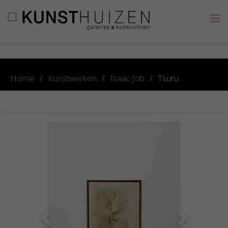
×
Home
/
Kunstwerken
/
Isaac Job
/
Tsuru