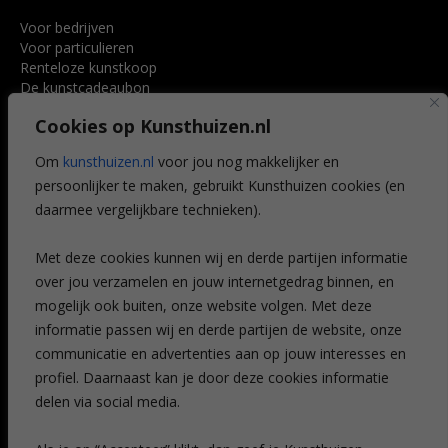
Voor bedrijven
Voor particulieren
Renteloze kunstkoop
De kunstcadeaubon
Art @ Home service
Cookies op Kunsthuizen.nl
Voordelen
Referenties
Om
kunsthuizen.nl
voor jou nog makkelijker en
Veelgestelde vragen
persoonlijker te maken, gebruikt Kunsthuizen cookies (en
CONTACT
daarmee vergelijkbare technieken).
Contact
Met deze cookies kunnen wij en derde partijen informatie
Leiden
over jou verzamelen en jouw internetgedrag binnen, en
Amsterdam
mogelijk ook buiten, onze website volgen. Met deze
Breda
Favorieten
informatie passen wij en derde partijen de website, onze
Mijn art alert
communicatie en advertenties aan op jouw interesses en
profiel. Daarnaast kan je door deze cookies informatie
delen via social media.
NIEUWSBRIEF