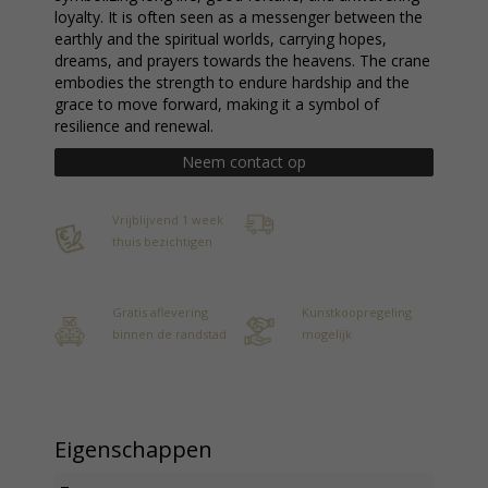
loyalty. It is often seen as a messenger between the
earthly and the spiritual worlds, carrying hopes,
dreams, and prayers towards the heavens. The crane
embodies the strength to endure hardship and the
grace to move forward, making it a symbol of
resilience and renewal.
Neem contact op
Vrijblijvend 1 week
thuis bezichtigen
Gratis aflevering
Kunstkoopregeling
binnen de randstad
mogelijk
Eigenschappen