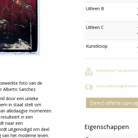
Uitleen B
Uitleen C
Kunstkoop
Vrijblijvend 1 week thuis
 bewerkte foto van de
Gratis aflevering binnen
r Alberto Sanchez.
eid door een unieke
Direct offerte opvra
hem in staat stelt om
 van alledaagse momenten.
resulteert in een
idt naar een
Eigenschappen
wordt uitgenodigd om deel
g van het moderne leven.