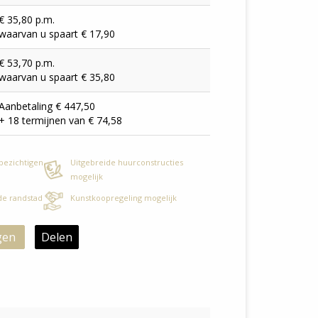
€ 35,80 p.m.
waarvan u spaart € 17,90
€ 53,70 p.m.
waarvan u spaart € 35,80
Aanbetaling € 447,50
+ 18 termijnen van € 74,58
 bezichtigen
Uitgebreide huurconstructies
mogelijk
 de randstad
Kunstkoopregeling mogelijk
gen
Delen