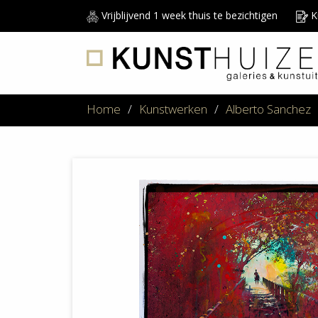
Vrijblijvend 1 week thuis te bezichtigen
Ku
Home
/
Kunstwerken
/
Alberto Sanchez