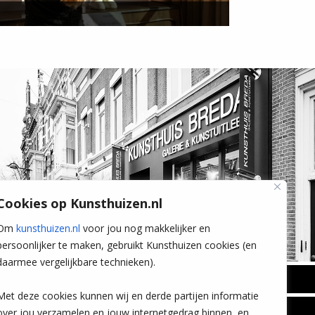
Cookies op Kunsthuizen.nl
Om
kunsthuizen.nl
voor jou nog makkelijker en
persoonlijker te maken, gebruikt Kunsthuizen cookies (en
daarmee vergelijkbare technieken).
BREDA
Met deze cookies kunnen wij en derde partijen informatie
Wilhelminastraat 11
over jou verzamelen en jouw internetgedrag binnen, en