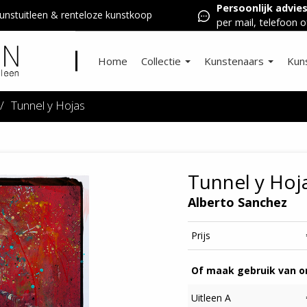
Persoonlijk advie
nstuitleen & renteloze kunstkoop
per mail, telefoon o
Home
Collectie
Kunstenaars
Kun
/
Tunnel y Hojas
Tunnel y Hoj
Alberto Sanchez
Prijs
Of maak gebruik van on
Uitleen A