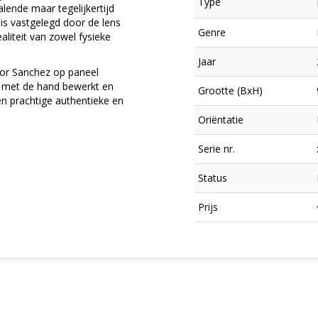
Type
lende maar tegelijkertijd
 is vastgelegd door de lens
Genre
aliteit van zowel fysieke
Jaar
door Sanchez op paneel
 met de hand bewerkt en
Grootte (BxH)
n prachtige authentieke en
Oriëntatie
Serie nr.
Status
×
Prijs
Meld je aan