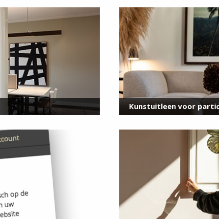
voor onze nieuwsbrief
E-
mailadres
*
Kunstuitleen voor partic