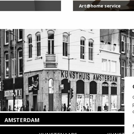
Art@home service
AMSTERDAM
Amstelveenseweg 135