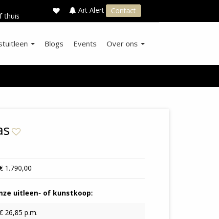
×
s
Art Alert
Contact
f thuis
stuitleen
Blogs
Events
Over ons
as
€ 1.790,00
ze uitleen- of kunstkoop:
€ 26,85 p.m.