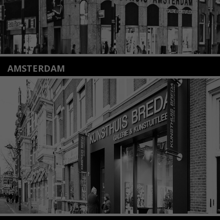
AMSTERDAM
Amstelveenseweg 135
1075 VX Amsterdam
+31 (0)20 2332546
info@kunsthuisamsterdam.nl
Lees meer