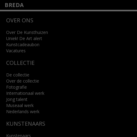
BREDA
Wilhelminastraat 11
OVER ONS
4818 SB Breda
+31 (0)76 5221309
info@kunsthuisbreda.nl
Over De Kunsthuizen
Uniek! De Art alert
Kunstcadeaubon
Lees meer
Vacatures
COLLECTIE
De collectie
Over de collectie
Fotografie
Internationaal werk
Jong talent
Museaal werk
Nederlands werk
KUNSTENAARS
Kunstenaars