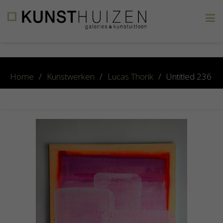
×
Home
/
Kunstwerken
/
Lucas Thorik
/
Untitled 236