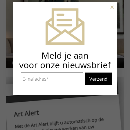
×
Meld je aan
voor onze nieuwsbrief
Kunstuitleen voor particulieren
E-
mailadres
*