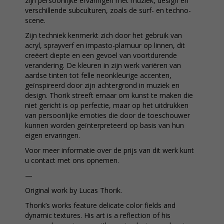
zijn persoonlijke ervaringen met muziek, design en
verschillende subculturen, zoals de surf- en techno-
scene.
Zijn techniek kenmerkt zich door het gebruik van
acryl, sprayverf en impasto-plamuur op linnen, dit
creëert diepte en een gevoel van voortdurende
verandering. De kleuren in zijn werk variëren van
aardse tinten tot felle neonkleurige accenten,
geïnspireerd door zijn achtergrond in muziek en
design. Thorik streeft ernaar om kunst te maken die
niet gericht is op perfectie, maar op het uitdrukken
van persoonlijke emoties die door de toeschouwer
kunnen worden geïnterpreteerd op basis van hun
eigen ervaringen.
Voor meer informatie over de prijs van dit werk kunt
u contact met ons opnemen.
—
Original work by Lucas Thorik.
Thorik’s works feature delicate color fields and
dynamic textures. His art is a reflection of his