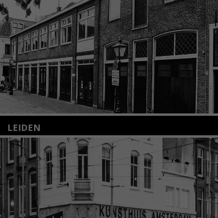
LEIDEN
Nieuwstraat 35
2312 KA Leiden
+31(0)71 – 52 84 480
info@kunsthuisleiden.nl
Lees meer