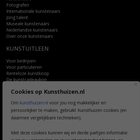
Fotografen
Internationale kunstenaars
Jong talent
Museale kunstenaars
Nederlandse kunstenaars
Over onze kunstenaars
KUNSTUITLEEN
Voor bedrijven
Voor particulieren
Renteloze kunstkoop
De kunstcadeaubon
Art @ Home service
Cookies op Kunsthuizen.nl
Voordelen
Referenties
Om
kunsthuizen.nl
voor jou nog makkelijker en
Veelgestelde vragen
persoonlijker te maken, gebruikt Kunsthuizen cookies (en
CONTACT
daarmee vergelijkbare technieken).
Contact
Met deze cookies kunnen wij en derde partijen informatie
Leiden