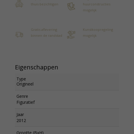
thuis bezichtigen
huurconstructies
mogelijk
Gratis aflevering
Kunstkoopregeling
binnen de randstad
mogelijk
Eigenschappen
Type
Origineel
Genre
Figuratief
Jaar
2012
Grootte (BxH)