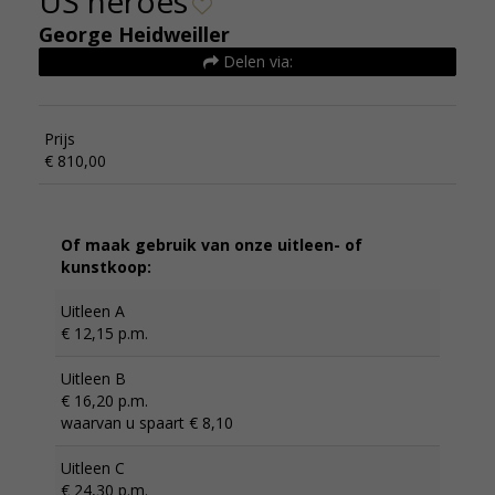
US heroes
George Heidweiller
Delen via:
Prijs
€ 810,00
Of maak gebruik van onze uitleen- of
kunstkoop:
Uitleen A
€ 12,15 p.m.
Uitleen B
€ 16,20 p.m.
waarvan u spaart € 8,10
Uitleen C
€ 24,30 p.m.