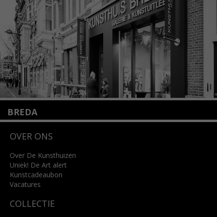
Lees meer
BREDA
Wilhelminastraat 11
OVER ONS
4818 SB Breda
+31 (0)76 5221309
info@kunsthuisbreda.nl
Over De Kunsthuizen
Uniek! De Art alert
Kunstcadeaubon
Lees meer
Vacatures
COLLECTIE