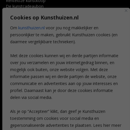
Renteloze kunstkoop
De kunstcadeaubon
Art @ Home service
Cookies op Kunsthuizen.nl
Voordelen
Referenties
Om
kunsthuizen.nl
voor jou nog makkelijker en
Veelgestelde vragen
persoonlijker te maken, gebruikt Kunsthuizen cookies (en
CONTACT
daarmee vergelijkbare technieken).
Contact
Met deze cookies kunnen wij en derde partijen informatie
Leiden
over jou verzamelen en jouw internetgedrag binnen, en
Amsterdam
mogelijk ook buiten, onze website volgen. Met deze
Breda
Favorieten
informatie passen wij en derde partijen de website, onze
Mijn art alert
communicatie en advertenties aan op jouw interesses en
profiel. Daarnaast kan je door deze cookies informatie
delen via social media.
NIEUWSBRIEF
Als je op “Accepteer” klikt, dan geef je Kunsthuizen
toestemming om cookies voor social media en
gepersonaliseerde advertenties te plaatsen. Lees hier meer