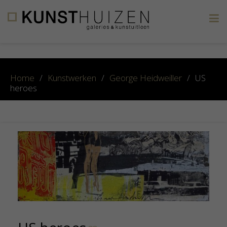
×
Home
/
Kunstwerken
/
George Heidweiller
/
US
heroes