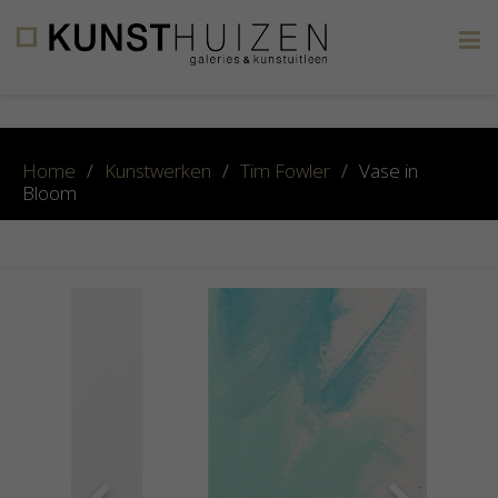
×
Home
/
Kunstwerken
/
Tim Fowler
/
Vase in
Bloom