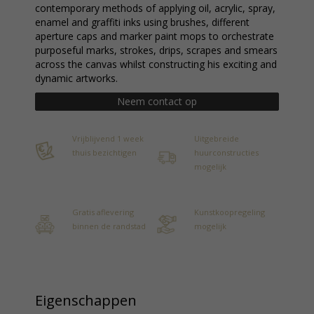
contemporary methods of applying oil, acrylic, spray,
enamel and graffiti inks using brushes, different
aperture caps and marker paint mops to orchestrate
purposeful marks, strokes, drips, scrapes and smears
across the canvas whilst constructing his exciting and
dynamic artworks.
Neem contact op
Vrijblijvend 1 week
Uitgebreide
thuis bezichtigen
huurconstructies
mogelijk
Gratis aflevering
Kunstkoopregeling
binnen de randstad
mogelijk
Eigenschappen