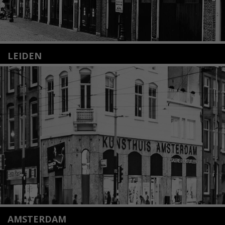
LEIDEN
Nieuwstraat 35
2312 KA Leiden
+31(0)71 – 52 84 480
info@kunsthuisleiden.nl
Lees meer
AMSTERDAM