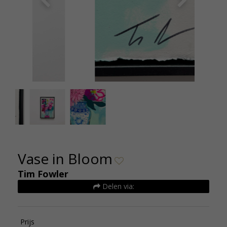
Vase in Bloom - Tim Fowler - 45x65cm - De
Vase i
Kunsthuizen (12)
Vase in Bloom
Tim Fowler
Delen via:
Prijs