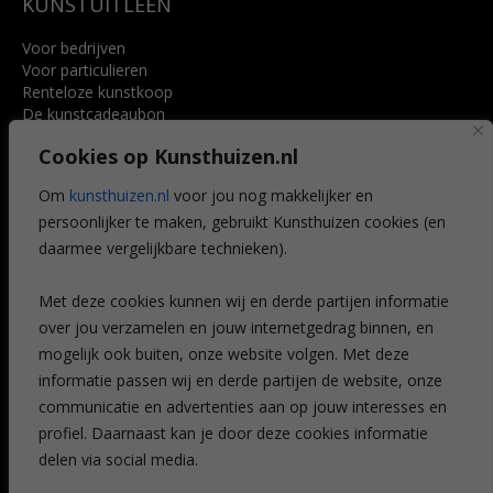
KUNSTUITLEEN
Voor bedrijven
Voor particulieren
Renteloze kunstkoop
De kunstcadeaubon
Art @ Home service
Cookies op Kunsthuizen.nl
Voordelen
Referenties
Om
kunsthuizen.nl
voor jou nog makkelijker en
Veelgestelde vragen
persoonlijker te maken, gebruikt Kunsthuizen cookies (en
CONTACT
daarmee vergelijkbare technieken).
Contact
Met deze cookies kunnen wij en derde partijen informatie
Leiden
over jou verzamelen en jouw internetgedrag binnen, en
Amsterdam
mogelijk ook buiten, onze website volgen. Met deze
Breda
Favorieten
informatie passen wij en derde partijen de website, onze
Mijn art alert
communicatie en advertenties aan op jouw interesses en
profiel. Daarnaast kan je door deze cookies informatie
delen via social media.
NIEUWSBRIEF