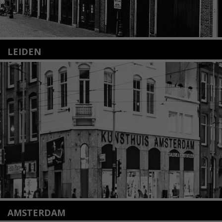
LEIDEN
Nieuwstraat 35
2312 KA Leiden
+31(0)71 – 52 84 480
info@kunsthuisleiden.nl
Lees meer
AMSTERDAM