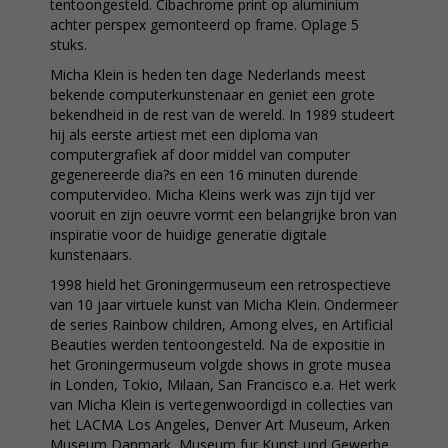
tentoongesteld. Cibachrome print op aluminium
achter perspex gemonteerd op frame. Oplage 5
stuks.
Micha Klein is heden ten dage Nederlands meest
bekende computerkunstenaar en geniet een grote
bekendheid in de rest van de wereld. In 1989 studeert
hij als eerste artiest met een diploma van
computergrafiek af door middel van computer
gegenereerde dia?s en een 16 minuten durende
computervideo. Micha Kleins werk was zijn tijd ver
vooruit en zijn oeuvre vormt een belangrijke bron van
inspiratie voor de huidige generatie digitale
kunstenaars.
1998 hield het Groningermuseum een retrospectieve
van 10 jaar virtuele kunst van Micha Klein. Ondermeer
de series Rainbow children, Among elves, en Artificial
Beauties werden tentoongesteld. Na de expositie in
het Groningermuseum volgde shows in grote musea
in Londen, Tokio, Milaan, San Francisco e.a. Het werk
van Micha Klein is vertegenwoordigd in collecties van
het LACMA Los Angeles, Denver Art Museum, Arken
Museum Danmark, Museum fur Kunst und Gewerbe