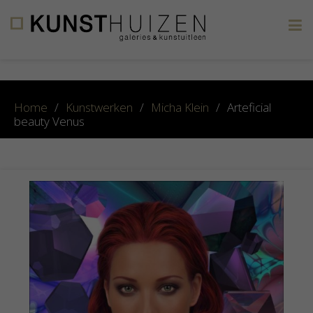
×
Home
/
Kunstwerken
/
Micha Klein
/
Arteficial
beauty Venus