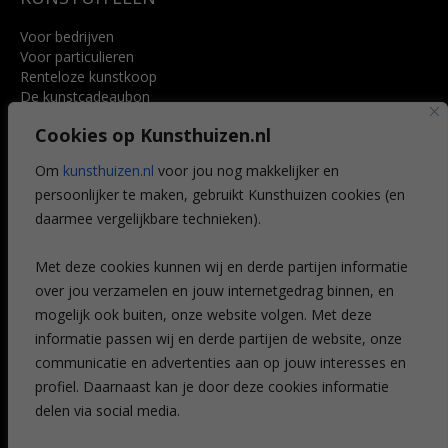
Voor bedrijven
Voor particulieren
Renteloze kunstkoop
De kunstcadeaubon
Art @ Home service
Cookies op Kunsthuizen.nl
Voordelen
Referenties
Om
kunsthuizen.nl
voor jou nog makkelijker en
Veelgestelde vragen
persoonlijker te maken, gebruikt Kunsthuizen cookies (en
CONTACT
daarmee vergelijkbare technieken).
Contact
Met deze cookies kunnen wij en derde partijen informatie
Leiden
over jou verzamelen en jouw internetgedrag binnen, en
Amsterdam
mogelijk ook buiten, onze website volgen. Met deze
Breda
Favorieten
informatie passen wij en derde partijen de website, onze
Mijn art alert
communicatie en advertenties aan op jouw interesses en
profiel. Daarnaast kan je door deze cookies informatie
delen via social media.
NIEUWSBRIEF