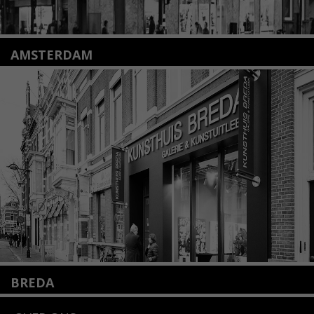
AMSTERDAM
Amstelveenseweg 135
1075 VX Amsterdam
+31 (0)20 2332546
info@kunsthuisamsterdam.nl
Lees meer
BREDA
Wilhelminastraat 11