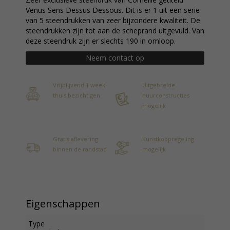
Venus Sens Dessus Dessous. Dit is er 1 uit een serie
van 5 steendrukken van zeer bijzondere kwaliteit. De
steendrukken zijn tot aan de scheprand uitgevuld. Van
deze steendruk zijn er slechts 190 in omloop.
Neem contact op
Vrijblijvend 1 week
Uitgebreide
thuis bezichtigen
huurconstructies
mogelijk
Gratis aflevering
Kunstkoopregeling
binnen de randstad
mogelijk
Eigenschappen
Type