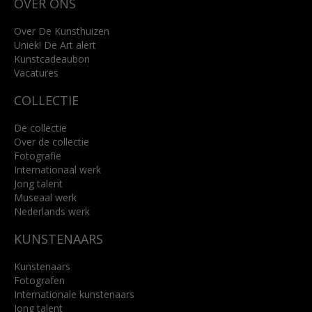
OVER ONS
4818 SB Breda
+31 (0)76 5221309
info@kunsthuisbreda.nl
Over De Kunsthuizen
Uniek! De Art alert
Kunstcadeaubon
Lees meer
Vacatures
COLLECTIE
De collectie
Over de collectie
Fotografie
Internationaal werk
Jong talent
Museaal werk
Nederlands werk
KUNSTENAARS
Kunstenaars
Fotografen
Internationale kunstenaars
Jong talent