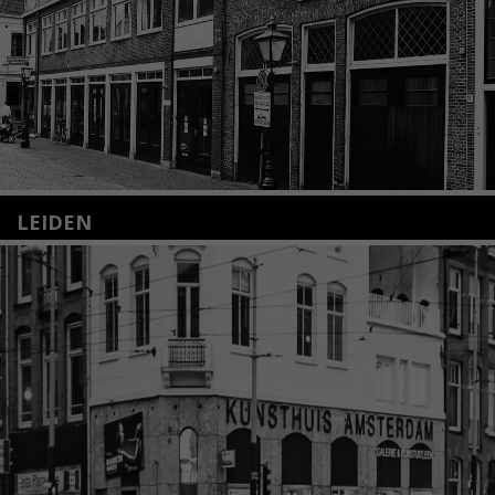
LEIDEN
Nieuwstraat 35
2312 KA Leiden
+31(0)71 – 52 84 480
info@kunsthuisleiden.nl
Lees meer