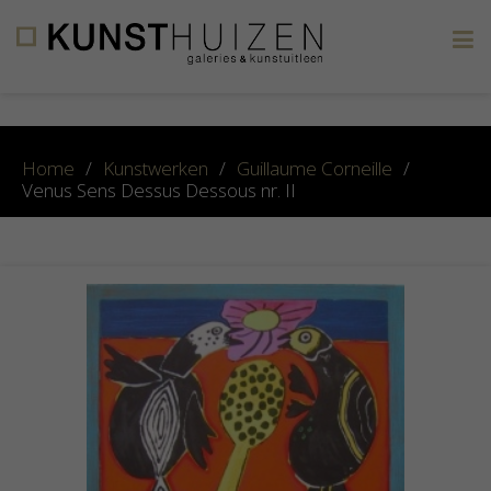
×
Home
/
Kunstwerken
/
Guillaume Corneille
/
Venus Sens Dessus Dessous nr. II