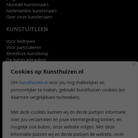
Museale kunstenaars
Nederlandse kunstenaars
Over onze kunstenaars
KUNSTUITLEEN
Voor bedrijven
Voor particulieren
Renteloze kunstkoop
De kunstcadeaubon
Art @ Home service
Cookies op Kunsthuizen.nl
Voordelen
Referenties
Om
kunsthuizen.nl
voor jou nog makkelijker en
Veelgestelde vragen
persoonlijker te maken, gebruikt Kunsthuizen cookies (en
CONTACT
daarmee vergelijkbare technieken).
Contact
Met deze cookies kunnen wij en derde partijen informatie
Leiden
over jou verzamelen en jouw internetgedrag binnen, en
Amsterdam
mogelijk ook buiten, onze website volgen. Met deze
Breda
Favorieten
informatie passen wij en derde partijen de website, onze