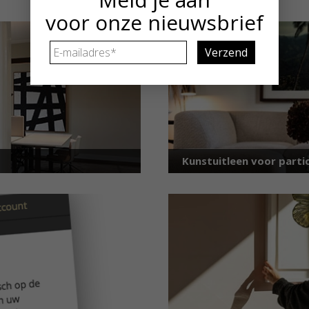
voor onze nieuwsbrief
E-
mailadres
*
Kunstuitleen voor partic