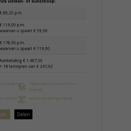
ze uitleen- of kunstkoop:
€ 89,25 p.m.
€ 119,00 p.m.
waarvan u spaart € 59,50
€ 178,50 p.m.
waarvan u spaart € 119,00
Aanbetaling € 1.487,50
+ 18 termijnen van € 247,92
 bezichtigen
Uitgebreide huurconstructies
mogelijk
 de randstad
Kunstkoopregeling mogelijk
gen
Delen