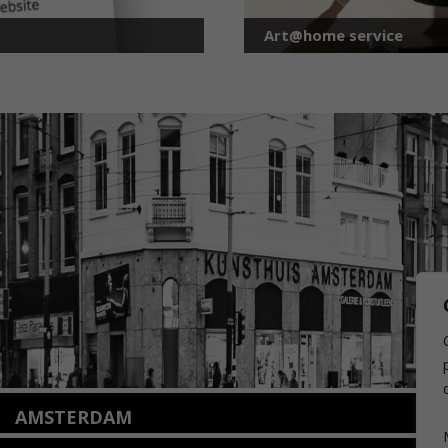
Art@home service
AMSTERDAM
Amstelveenseweg 135