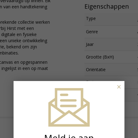
 vervaardigd op linnen. Elk
Eigenschappen
ien van een handtekening
Type
nbrekende collectie werken
rbij Hirst met een
Genre
digitale en fysieke
 een unieke ontwikkeling
Jaar
ie, bekend om zijn
mbinaties.
Grootte (BxH)
n canvas en opgespannen
ingelijst in een op maat
Oriëntatie
Status
×
Prijs
Meld je aan