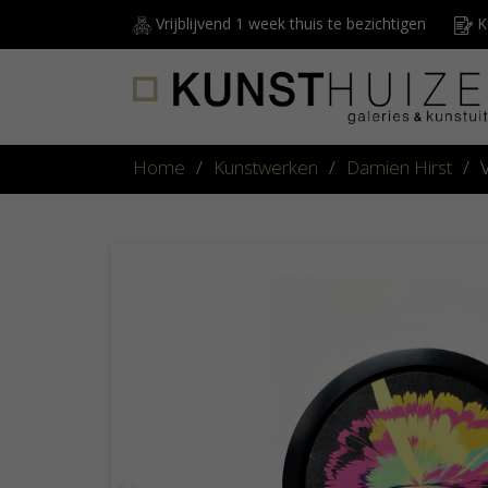
Vrijblijvend 1 week thuis te bezichtigen
Ku
Home
/
Kunstwerken
/
Damien Hirst
/