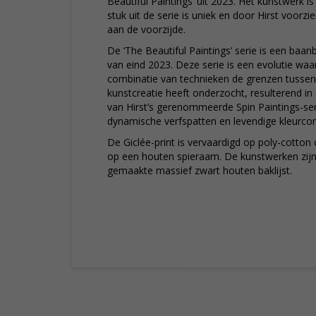
Beautiful Paintings’ uit 2023. Het kunstwerk is
stuk uit de serie is uniek en door Hirst voorz
aan de voorzijde.
De ‘The Beautiful Paintings’ serie is een baa
van eind 2023. Deze serie is een evolutie waa
combinatie van technieken de grenzen tussen 
kunstcreatie heeft onderzocht, resulterend in
van Hirst’s gerenommeerde Spin Paintings-ser
dynamische verfspatten en levendige kleurco
De Giclée-print is vervaardigd op poly-cotto
op een houten spieraam. De kunstwerken zijn 
gemaakte massief zwart houten baklijst.