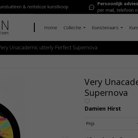
Persoonlijk advie
nstuitleen & renteloze kunstkoop
per mail, telefoon o
Home
Collectie
Kunstenaars
Kun
Very Unacademic utterly Perfect Supernova
Very Unacade
Supernova
Damien Hirst
Prijs