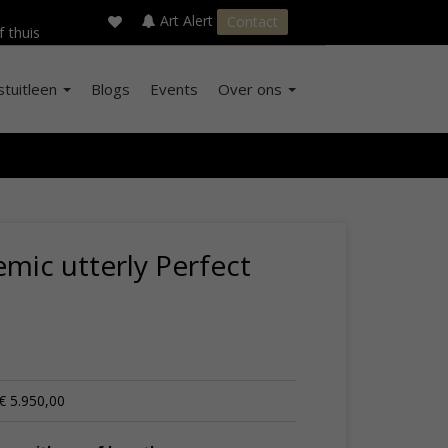
×
s
Art Alert
Contact
f thuis
stuitleen
Blogs
Events
Over ons
mic utterly Perfect
€ 5.950,00