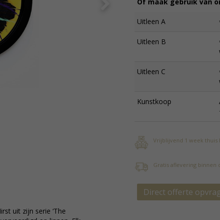
Of maak gebruik van on
Uitleen A
Uitleen B
Uitleen C
Kunstkoop
Vrijblijvend 1 week thuis
Gratis aflevering binnen
Direct offerte opvra
t uit zijn serie ‘The