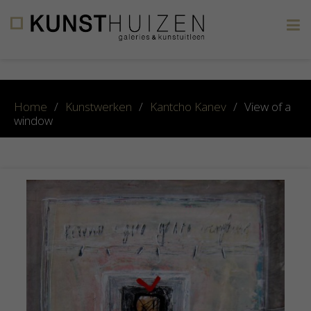
×
Home
/
Kunstwerken
/
Kantcho Kanev
/
View of a
window