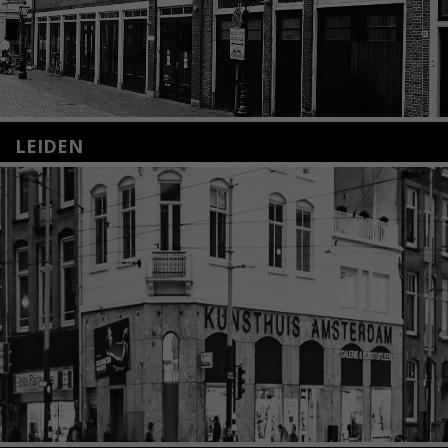
LEIDEN
Nieuwstraat 35
2312 KA Leiden
+31(0)71 – 52 84 480
info@kunsthuisleiden.nl
Lees meer