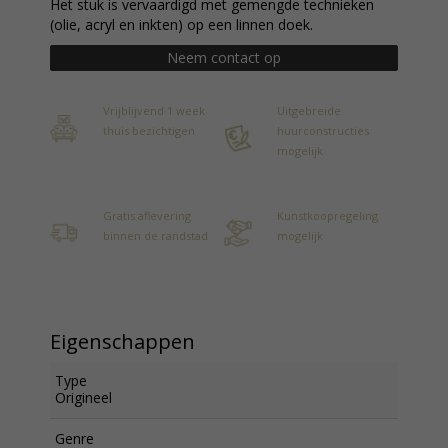
Het stuk is vervaardigd met gemengde technieken
(olie, acryl en inkten) op een linnen doek.
Neem contact op
Vrijblijvend 1 week
Uitgebreide
thuis bezichtigen
huurconstructies
mogelijk
Gratis aflevering
Kunstkoopregeling
binnen de randstad
mogelijk
Eigenschappen
Type
Origineel
Genre