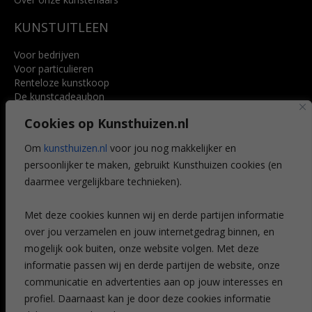
KUNSTUITLEEN
Voor bedrijven
Voor particulieren
Renteloze kunstkoop
De kunstcadeaubon
Art @ Home service
Cookies op Kunsthuizen.nl
Voordelen
Referenties
Om
kunsthuizen.nl
voor jou nog makkelijker en
Veelgestelde vragen
persoonlijker te maken, gebruikt Kunsthuizen cookies (en
CONTACT
daarmee vergelijkbare technieken).
Contact
Met deze cookies kunnen wij en derde partijen informatie
Leiden
over jou verzamelen en jouw internetgedrag binnen, en
Amsterdam
mogelijk ook buiten, onze website volgen. Met deze
Breda
Favorieten
informatie passen wij en derde partijen de website, onze
Mijn art alert
communicatie en advertenties aan op jouw interesses en
profiel. Daarnaast kan je door deze cookies informatie