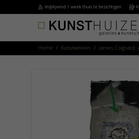
Vrijblijvend 1 week thuis te bezichtigen
Ku
Home
/
Kunstwerken
/
James Coignard