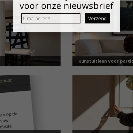
voor onze nieuwsbrief
E-
mailadres
*
Kunstuitleen voor partic