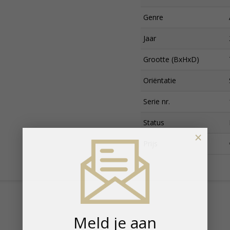
Genre
Jaar
Grootte (BxHxD)
Oriëntatie
Serie nr.
Status
×
Prijs
Meld je aan