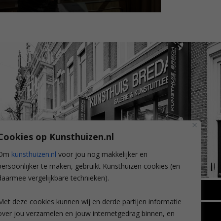
Cookies op Kunsthuizen.nl
Om
kunsthuizen.nl
voor jou nog makkelijker en
persoonlijker te maken, gebruikt Kunsthuizen cookies (en
daarmee vergelijkbare technieken).
BREDA
Met deze cookies kunnen wij en derde partijen informatie
Wilhelminastraat 11
over jou verzamelen en jouw internetgedrag binnen, en
TLEEN
CONTACT
4818 SB Breda