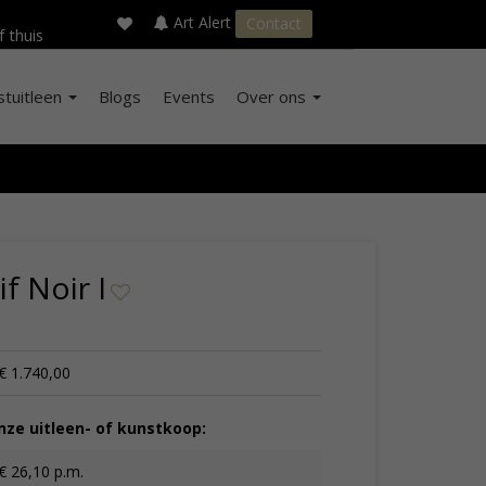
×
s
Art Alert
Contact
f thuis
stuitleen
Blogs
Events
Over ons
f Noir I
€ 1.740,00
ze uitleen- of kunstkoop:
€ 26,10 p.m.