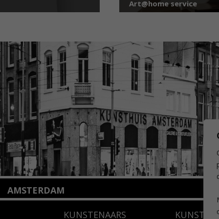
Art@home service
AMSTERDAM
Amstelveenseweg 135
KUNSTENAARS
KUNSTUI
1075 VX Amsterdam