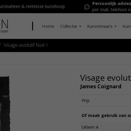
Persoonlijk advie
nstuitleen & renteloze kunstkoop
per mail, telefoon o
Home
Collectie
Kunstenaars
Kun
/
Visage evolutif Noir I
Visage evoluti
James Coignard
Prijs
Of maak gebruik van on
Uitleen A