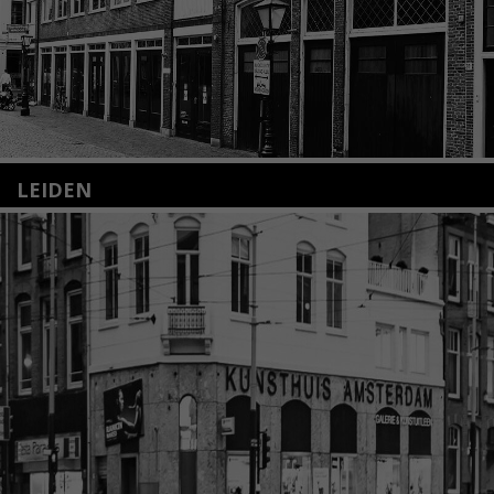
LEIDEN
Nieuwstraat 35
2312 KA Leiden
+31(0)71 – 52 84 480
info@kunsthuisleiden.nl
Lees meer