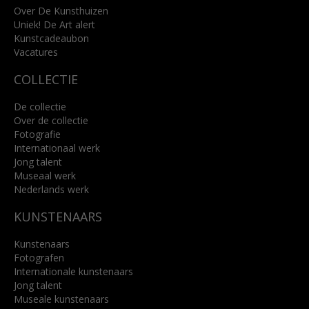
info@kunsthuisbreda.nl
Over De Kunsthuizen
Uniek! De Art alert
Kunstcadeaubon
Lees meer
Vacatures
COLLECTIE
De collectie
Over de collectie
Fotografie
Internationaal werk
Jong talent
Museaal werk
Nederlands werk
KUNSTENAARS
Kunstenaars
Fotografen
Internationale kunstenaars
Jong talent
Museale kunstenaars