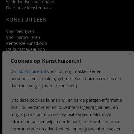
Nederlandse kunstenaars
Over onze kunstenaars
KUNSTUITLEEN
Voor bedrijven
Voor particulieren
Renteloze kunstkoop
De kunstcadeaubon
Art @ Home service
Cookies op Kunsthuizen.nl
Voordelen
Referenties
Om
kunsthuizen.nl
voor jou nog makkelijker en
Veelgestelde vragen
persoonlijker te maken, gebruikt Kunsthuizen cookies (en
CONTACT
daarmee vergelijkbare technieken).
Contact
Met deze cookies kunnen wij en derde partijen informatie
Leiden
over jou verzamelen en jouw internetgedrag binnen, en
Amsterdam
mogelijk ook buiten, onze website volgen. Met deze
Breda
Favorieten
informatie passen wij en derde partijen de website, onze
Mijn art alert
communicatie en advertenties aan op jouw interesses en