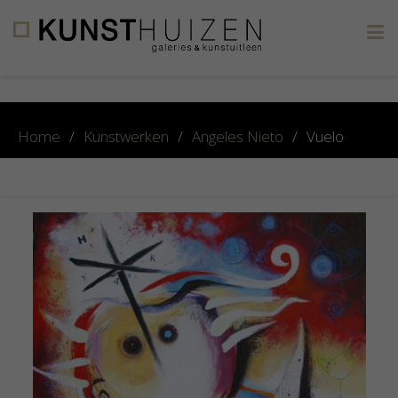
×
Home
/
Kunstwerken
/
Angeles Nieto
/
Vuelo