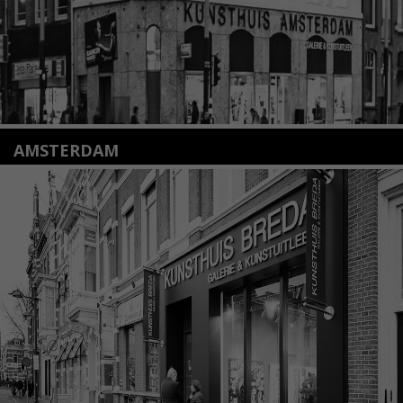
AMSTERDAM
Amstelveenseweg 135
1075 VX Amsterdam
+31 (0)20 2332546
info@kunsthuisamsterdam.nl
Lees meer