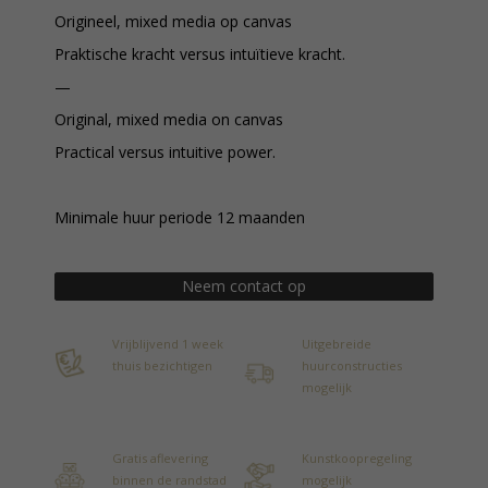
Origineel, mixed media op canvas
Praktische kracht versus intuïtieve kracht.
—
Original, mixed media on canvas
Practical versus intuitive power.
Minimale huur periode 12 maanden
Neem contact op
Vrijblijvend 1 week
Uitgebreide
thuis bezichtigen
huurconstructies
mogelijk
Gratis aflevering
Kunstkoopregeling
binnen de randstad
mogelijk