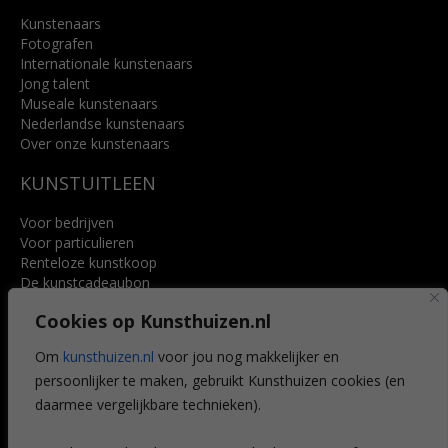
Kunstenaars
Fotografen
Internationale kunstenaars
Jong talent
Museale kunstenaars
Nederlandse kunstenaars
Over onze kunstenaars
KUNSTUITLEEN
Voor bedrijven
Voor particulieren
Renteloze kunstkoop
De kunstcadeaubon
Art @ Home service
Cookies op Kunsthuizen.nl
Voordelen
Referenties
Om
kunsthuizen.nl
voor jou nog makkelijker en
Veelgestelde vragen
persoonlijker te maken, gebruikt Kunsthuizen cookies (en
CONTACT
daarmee vergelijkbare technieken).
Contact