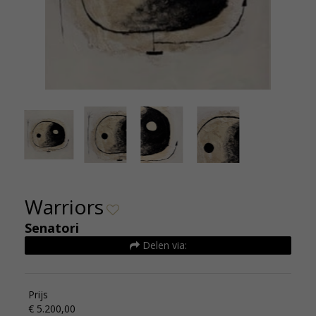
Warriors 2026 - Selwyn Senatori - Kunsthuizen
Warriors
Warriors
Senatori
Delen via:
Prijs
€ 5.200,00