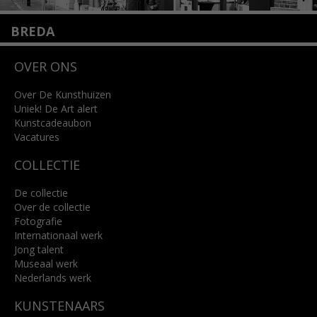
BREDA
Wilhelminastraat 11
OVER ONS
4818 SB Breda
+31 (0)76 5221309
info@kunsthuisbreda.nl
Over De Kunsthuizen
Uniek! De Art alert
Kunstcadeaubon
Lees meer
Vacatures
COLLECTIE
De collectie
Over de collectie
Fotografie
Internationaal werk
Jong talent
Museaal werk
Nederlands werk
KUNSTENAARS