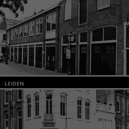
LEIDEN
Nieuwstraat 35
2312 KA Leiden
+31(0)71 – 52 84 480
info@kunsthuisleiden.nl
Lees meer