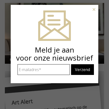
×
Meld je aan
voor onze nieuwsbrief
Kunstuitleen voor particulieren
E-
mailadres
*