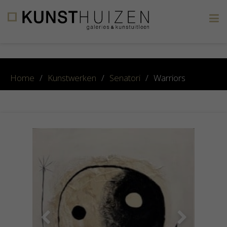
×
Home
/
Kunstwerken
/
Senatori
/
Warriors