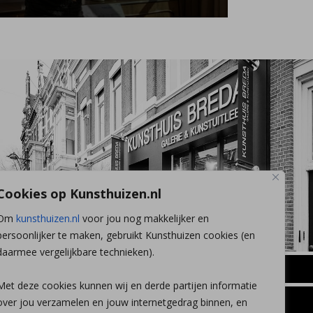
Cookies op Kunsthuizen.nl
Om
kunsthuizen.nl
voor jou nog makkelijker en
persoonlijker te maken, gebruikt Kunsthuizen cookies (en
daarmee vergelijkbare technieken).
BREDA
Met deze cookies kunnen wij en derde partijen informatie
Wilhelminastraat 11
over jou verzamelen en jouw internetgedrag binnen, en
TLEEN
CONTACT
4818 SB Breda