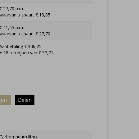
€ 27,70 p.m.
waarvan u spaart € 13,85
€ 41,55 p.m.
waarvan u spaart € 27,70
Aanbetaling € 346,25
+ 18 termijnen van € 57,71
gen
Delen
Carborundum litho