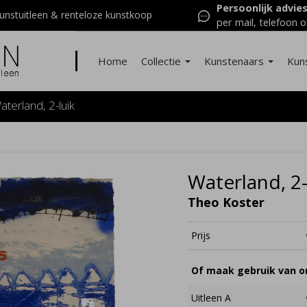
Persoonlijk advie
nstuitleen & renteloze kunstkoop
per mail, telefoon o
Home
Collectie
Kunstenaars
Kun
aterland, 2-luik
Waterland, 2-
Theo Koster
Prijs
Of maak gebruik van on
Uitleen A