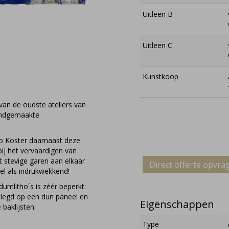
Uitleen B
Uitleen C
Kunstkoop
van de oudste ateliers van
handgemaakte
o Koster daarnaast deze
bij het vervaardigen van
et stevige garen aan elkaar
Direct offerte opvra
eel als indrukwekkend!
umlitho´s is zéér beperkt:
gelegd op een dun paneel en
Eigenschappen
 baklijsten.
Type