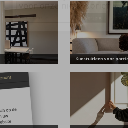
voor onze nieuwsbrief
E-
mailadres
*
Kunstuitleen voor partic