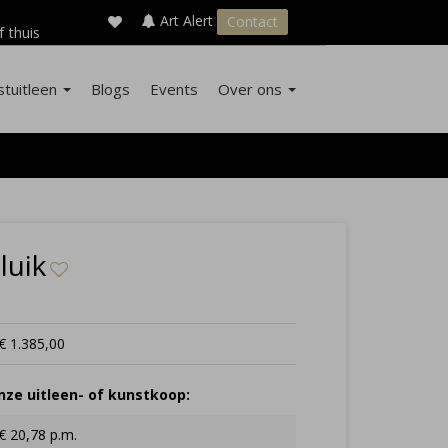
×
s
Art Alert
Contact
f thuis
stuitleen
Blogs
Events
Over ons
luik
€ 1.385,00
ze uitleen- of kunstkoop:
€ 20,78 p.m.