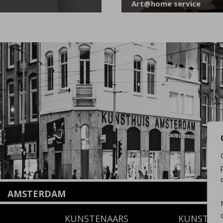
Art@home service
AMSTERDAM
Amstelveenseweg 135
KUNSTENAARS
KUNSTUI
1075 VX Amsterdam