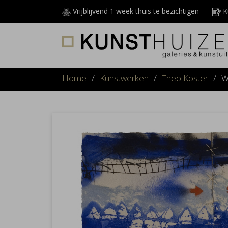
Vrijblijvend 1 week thuis te bezichtigen
Ku
Home
/
Kunstwerken
/
Theo Koster
/
W