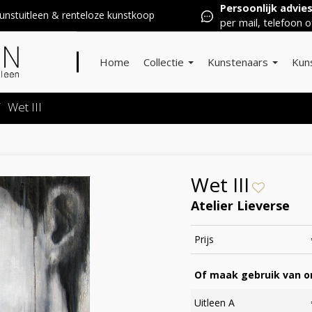
Persoonlijk advie
nstuitleen & renteloze kunstkoop
per mail, telefoon o
Home
Collectie
Kunstenaars
Kun
/
Wet III
Wet III
Atelier Lieverse
Prijs
Of maak gebruik van on
Uitleen A