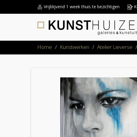
Vrijblijvend 1 week thuis te bezichtigen
Ku
Home
/
Kunstwerken
/
Atelier Lieverse