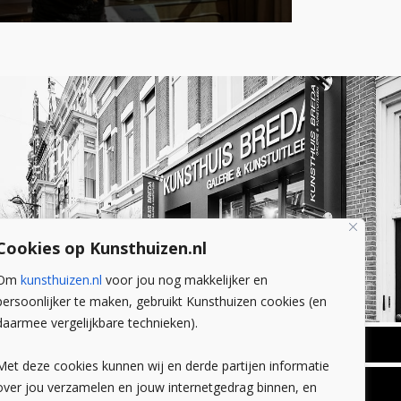
Cookies op Kunsthuizen.nl
Om
kunsthuizen.nl
voor jou nog makkelijker en
persoonlijker te maken, gebruikt Kunsthuizen cookies (en
daarmee vergelijkbare technieken).
BREDA
Met deze cookies kunnen wij en derde partijen informatie
Wilhelminastraat 11
over jou verzamelen en jouw internetgedrag binnen, en
TLEEN
CONTACT
4818 SB Breda