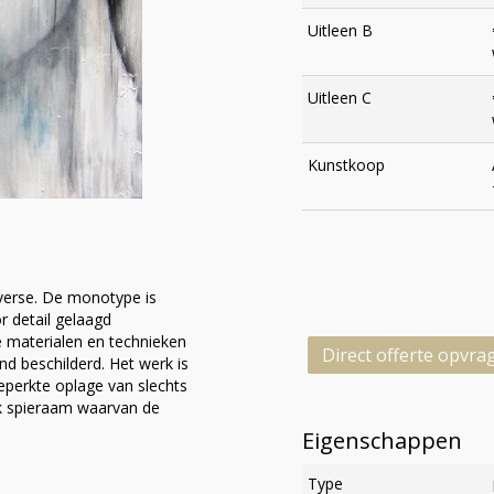
Uitleen B
Uitleen C
Kunstkoop
everse. De monotype is
r detail gelaagd
 materialen en technieken
Direct offerte opvra
d beschilderd. Het werk is
eperkte oplage van slechts
ik spieraam waarvan de
Eigenschappen
Type