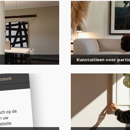
voor onze nieuwsbrief
E-
mailadres
*
Kunstuitleen voor partic