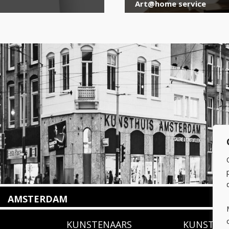
Art@home service
AMSTERDAM
Amstelveenseweg 135
KUNSTENAARS
KUNSTUI
1075 VX Amsterdam