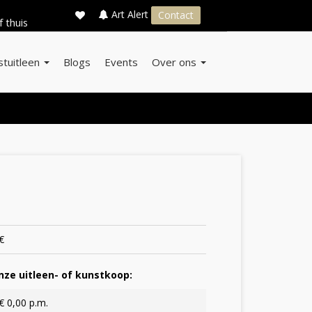
×
s
Art Alert
Contact
f thuis
stuitleen
Blogs
Events
Over ons
€
ze uitleen- of kunstkoop:
€ 0,00 p.m.