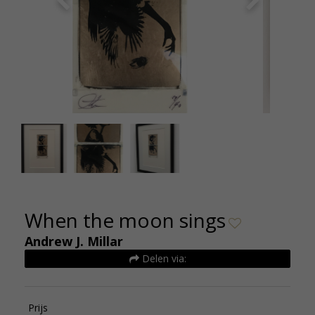
Andrew Millar When the moon sings 440 euro
Andrew 
80x30 cm oplage 40 (2)
When the moon sings
Andrew J. Millar
Delen via:
Prijs