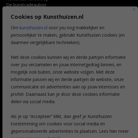
De kunstcadeaubon
Art @ Home service
Cookies op Kunsthuizen.nl
Voordelen
Referenties
Om
kunsthuizen.nl
voor jou nog makkelijker en
Veelgestelde vragen
persoonlijker te maken, gebruikt Kunsthuizen cookies (en
CONTACT
daarmee vergelijkbare technieken).
Contact
Met deze cookies kunnen wij en derde partijen informatie
Leiden
over jou verzamelen en jouw internetgedrag binnen, en
Amsterdam
mogelijk ook buiten, onze website volgen. Met deze
Breda
Favorieten
informatie passen wij en derde partijen de website, onze
Mijn art alert
communicatie en advertenties aan op jouw interesses en
profiel. Daarnaast kan je door deze cookies informatie
delen via social media.
NIEUWSBRIEF
Als je op “Accepteer” klikt, dan geef je Kunsthuizen
toestemming om cookies voor social media en
gepersonaliseerde advertenties te plaatsen. Lees hier meer