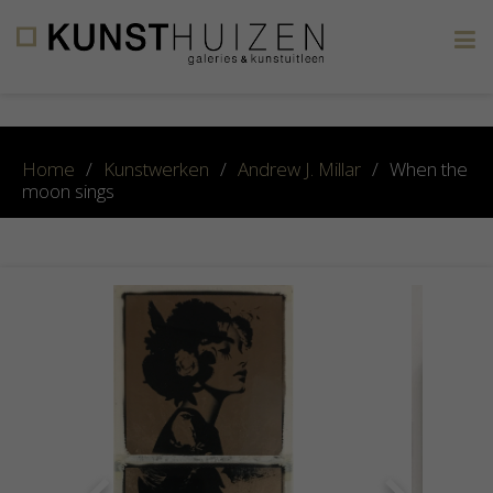
×
Home
/
Kunstwerken
/
Andrew J. Millar
/
When the
moon sings