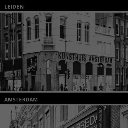
LEIDEN
Nieuwstraat 35
2312 KA Leiden
+31(0)71 – 52 84 480
info@kunsthuisleiden.nl
Lees meer
AMSTERDAM
Amstelveenseweg 135
1075 VX Amsterdam
+31 (0)20 2332546
info@kunsthuisamsterdam.nl