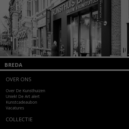
Lees meer
BREDA
Wilhelminastraat 11
OVER ONS
4818 SB Breda
+31 (0)76 5221309
info@kunsthuisbreda.nl
Over De Kunsthuizen
Uniek! De Art alert
Kunstcadeaubon
Lees meer
Vacatures
COLLECTIE