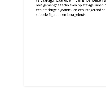
vervaardigd, waar dit er 1 van is. De werken 
met gemengde technieken op stevige linnen
een prachtige dynamiek en een intrigerend sp
subtiele figuratie en kleurgebruik.