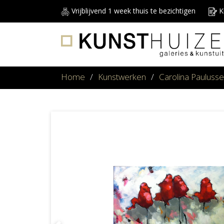
Vrijblijvend 1 week thuis te bezichtigen
Ku
Home
/
Kunstwerken
/
Carolina Pauluss