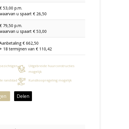
€ 53,00 p.m.
waarvan u spaart € 26,50
€ 79,50 p.m.
waarvan u spaart € 53,00
Aanbetaling € 662,50
+ 18 termijnen van € 110,42
 bezichtigen
Uitgebreide huurconstructies
mogelijk
 de randstad
Kunstkoopregeling mogelijk
gen
Delen