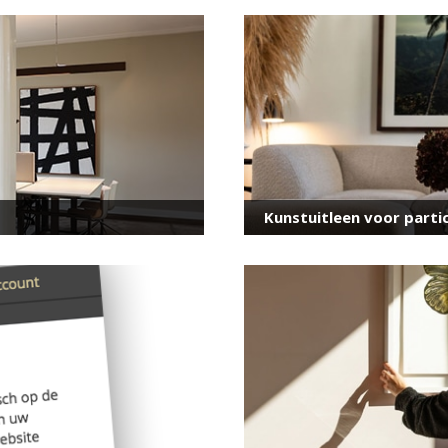
voor onze nieuwsbrief
E-
mailadres
*
Kunstuitleen voor partic