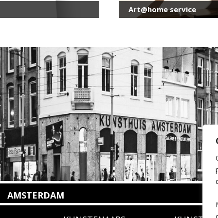
Art@home service
AMSTERDAM
Amstelveenseweg 135