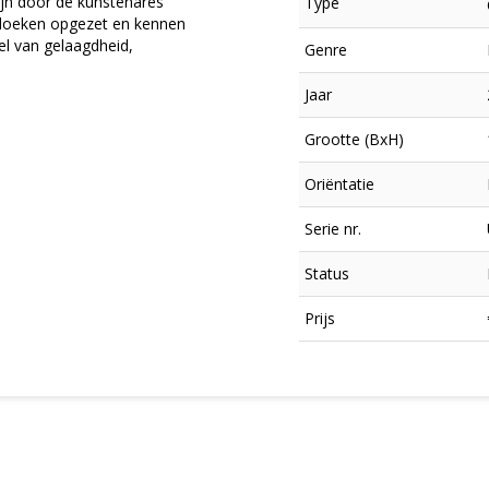
zijn door de kunstenares
Type
 doeken opgezet en kennen
el van gelaagdheid,
Genre
Jaar
Grootte (BxH)
Oriëntatie
Serie nr.
Status
×
Prijs
Meld je aan