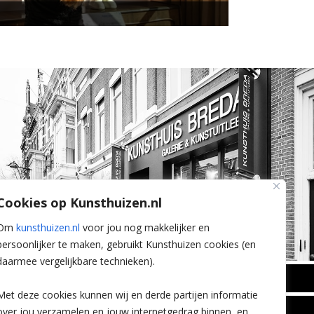
Cookies op Kunsthuizen.nl
Om
kunsthuizen.nl
voor jou nog makkelijker en
persoonlijker te maken, gebruikt Kunsthuizen cookies (en
daarmee vergelijkbare technieken).
BREDA
Met deze cookies kunnen wij en derde partijen informatie
Wilhelminastraat 11
over jou verzamelen en jouw internetgedrag binnen, en