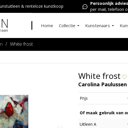
Persoonlijk advie
nstuitleen & renteloze kunstkoop
per mail, telefoon o
Home
Collectie
Kunstenaars
Kun
en
/
White frost
White frost
Carolina Paulussen
Prijs
Of maak gebruik van on
Uitleen A