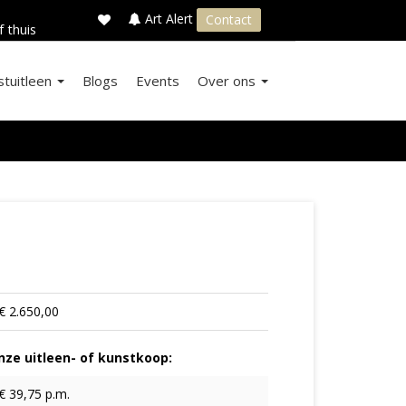
×
s
Art Alert
Contact
f thuis
stuitleen
Blogs
Events
Over ons
€ 2.650,00
ze uitleen- of kunstkoop:
€ 39,75 p.m.