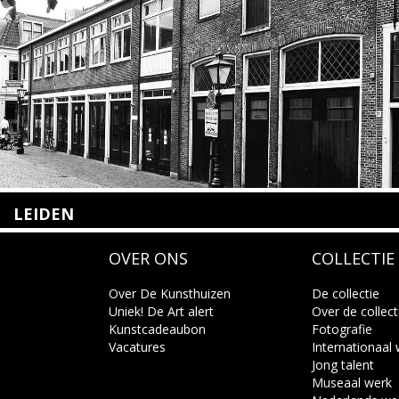
LEIDEN
Nieuwstraat 35
OVER ONS
COLLECTIE
2312 KA Leiden
+31(0)71 – 52 84 480
info@kunsthuisleiden.nl
Over De Kunsthuizen
De collectie
Uniek! De Art alert
Over de collect
Kunstcadeaubon
Fotografie
Lees meer
Vacatures
Internationaal
Jong talent
Museaal werk