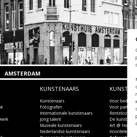
AMSTERDAM
Amstelveenseweg 135
KUNSTENAARS
KUNSTUI
1075 VX Amsterdam
+31 (0)20 2332546
info@kunsthuisamsterdam.nl
Kunstenaars
Voor bedrijve
ie
Fotografen
Voor particuli
Internationale kunstenaars
Renteloze ku
Lees meer
 werk
Jong talent
De kunstcad
Museale kunstenaars
Art @ Home s
Nederlandse kunstenaars
Voordelen