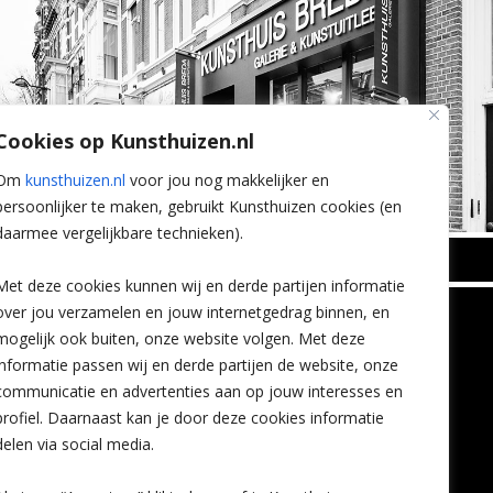
Cookies op Kunsthuizen.nl
Om
kunsthuizen.nl
voor jou nog makkelijker en
persoonlijker te maken, gebruikt Kunsthuizen cookies (en
daarmee vergelijkbare technieken).
BREDA
Met deze cookies kunnen wij en derde partijen informatie
Wilhelminastraat 11
over jou verzamelen en jouw internetgedrag binnen, en
TLEEN
CONTACT
4818 SB Breda
mogelijk ook buiten, onze website volgen. Met deze
+31 (0)76 5221309
n
info@kunsthuisbreda.nl
Contact
informatie passen wij en derde partijen de website, onze
eren
Leiden
communicatie en advertenties aan op jouw interesses en
nstkoop
Amsterdam
profiel. Daarnaast kan je door deze cookies informatie
Lees meer
eaubon
Breda
delen via social media.
ervice
Favorieten
Mijn art alert