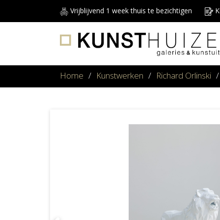
Vrijblijvend 1 week thuis te bezichtigen
Ku
Home
/
Kunstwerken
/
Richard Orlinski
/