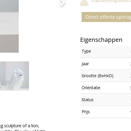
Gratis aflevering binnen
Direct offerte opvra
Eigenschappen
Type
Jaar
Grootte (BxHxD)
Oriëntatie
Status
Prijs
ng sculpture of a lion,