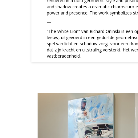
rendered in a bold geometric style and pristine
and shadow creates a dramatic chiaroscuro ef
power and presence. The work symbolizes str
—
“The White Lion” van Richard Orlinski is een 
leeuw, uitgevoerd in een gedurfde geometrische
spel van licht en schaduw zorgt voor een dram
dat zijn kracht en uitstraling versterkt. Het w
vastberadenheid.