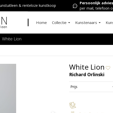
Persoonlijk advie
nstuitleen & renteloze kunstkoop
per mail, telefoon o
Home
Collectie
Kunstenaars
Kun
White Lion
White Lion
Richard Orlinski
Prijs