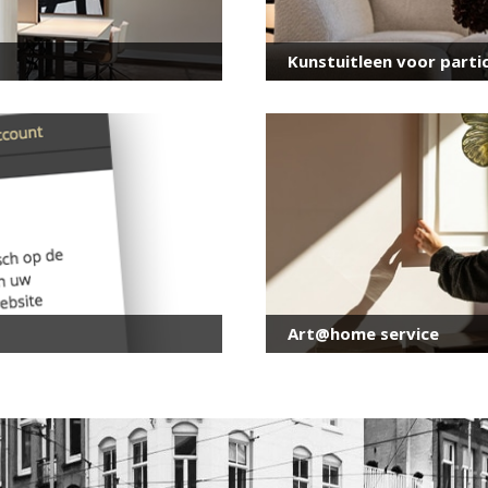
mailadres
*
Kunstuitleen voor partic
Art@home service