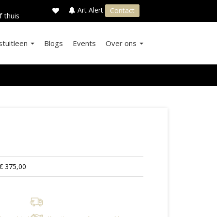
×
s
Art Alert
Contact
f thuis
stuitleen
Blogs
Events
Over ons
€ 375,00