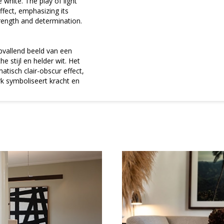
 white. The play of light
fect, emphasizing its
ength and determination.
opvallend beeld van een
 stijl en helder wit. Het
atisch clair-obscur effect,
erk symboliseert kracht en
×
Meld je aan
voor onze nieuwsbrief
E-