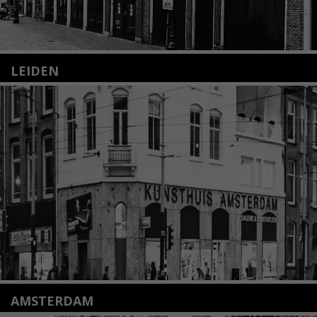
LEIDEN
Nieuwstraat 35
2312 KA Leiden
+31(0)71 – 52 84 480
info@kunsthuisleiden.nl
Lees meer
AMSTERDAM