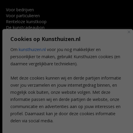
Voor bedrijven
Voor particulieren
Renteloze kunstkoop
De kunstcadeaubon
Art @ Home service
Cookies op Kunsthuizen.nl
Voordelen
Referenties
Om
kunsthuizen.nl
voor jou nog makkelijker en
Veelgestelde vragen
persoonlijker te maken, gebruikt Kunsthuizen cookies (en
CONTACT
daarmee vergelijkbare technieken).
Contact
Met deze cookies kunnen wij en derde partijen informatie
Leiden
over jou verzamelen en jouw internetgedrag binnen, en
Amsterdam
mogelijk ook buiten, onze website volgen. Met deze
Breda
Favorieten
informatie passen wij en derde partijen de website, onze
Mijn art alert
communicatie en advertenties aan op jouw interesses en
profiel. Daarnaast kan je door deze cookies informatie
delen via social media.
NIEUWSBRIEF