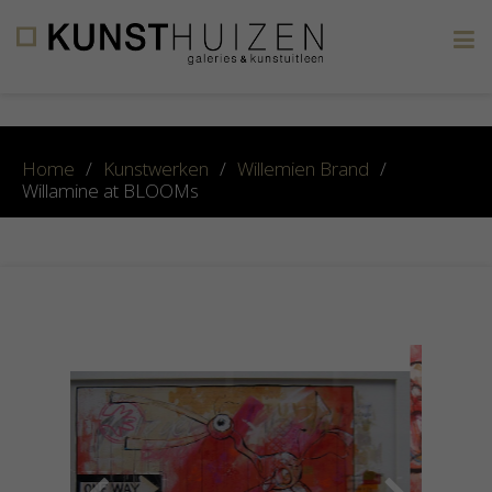
×
Home
/
Kunstwerken
/
Willemien Brand
/
Willamine at BLOOMs