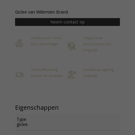
Giclee van Willemien Brand.
Neem contact op
Vrijblijvend 1 week
Uitgebreide
thuis bezichtigen
huurconstructies
mogelijk
Gratis aflevering
Kunstkoopregeling
binnen de randstad
mogelijk
Eigenschappen
Type
giclee