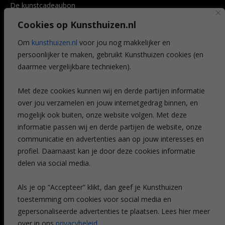
De kunstcadeaubon
Art @ Home service
Cookies op Kunsthuizen.nl
Voordelen
Referenties
Om
kunsthuizen.nl
voor jou nog makkelijker en
Veelgestelde vragen
persoonlijker te maken, gebruikt Kunsthuizen cookies (en
CONTACT
daarmee vergelijkbare technieken).
Contact
Met deze cookies kunnen wij en derde partijen informatie
Leiden
over jou verzamelen en jouw internetgedrag binnen, en
Amsterdam
mogelijk ook buiten, onze website volgen. Met deze
Breda
Favorieten
informatie passen wij en derde partijen de website, onze
Mijn art alert
communicatie en advertenties aan op jouw interesses en
profiel. Daarnaast kan je door deze cookies informatie
delen via social media.
NIEUWSBRIEF
Als je op “Accepteer” klikt, dan geef je Kunsthuizen
toestemming om cookies voor social media en
gepersonaliseerde advertenties te plaatsen. Lees hier meer
over in ons
privacybeleid
.