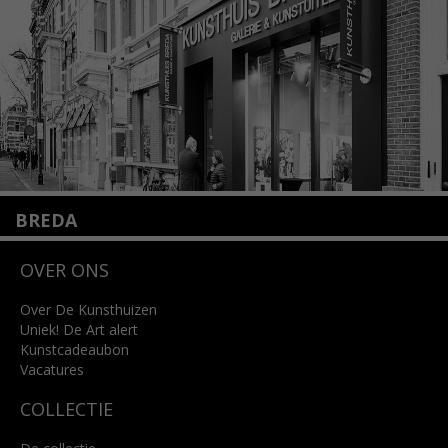
Lees meer
BREDA
Wilhelminastraat 11
OVER ONS
4818 SB Breda
+31 (0)76 5221309
info@kunsthuisbreda.nl
Over De Kunsthuizen
Uniek! De Art alert
Kunstcadeaubon
Lees meer
Vacatures
COLLECTIE