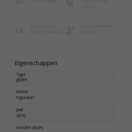
thuis bezichtigen
huurconstructies
mogelijk
Gratis aflevering
Kunstkoopregeling
binnen de randstad
mogelijk
Eigenschappen
Type
giclee
Genre
Figuratief
Jaar
2010
Grootte (BxH)