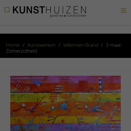
×
Home
/
Kunstwerken
/
Willemien Brand
/
3 maal
Zomerzotheid