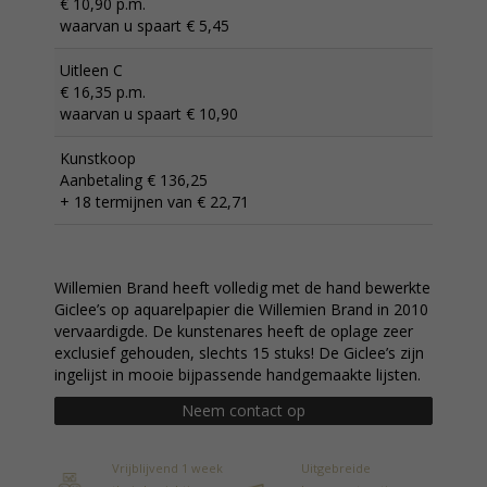
€ 10,90 p.m.
waarvan u spaart € 5,45
Uitleen C
€ 16,35 p.m.
waarvan u spaart € 10,90
Kunstkoop
Aanbetaling € 136,25
+ 18 termijnen van € 22,71
Willemien Brand heeft volledig met de hand bewerkte
Giclee’s op aquarelpapier die Willemien Brand in 2010
vervaardigde. De kunstenares heeft de oplage zeer
exclusief gehouden, slechts 15 stuks! De Giclee’s zijn
ingelijst in mooie bijpassende handgemaakte lijsten.
Neem contact op
Vrijblijvend 1 week
Uitgebreide