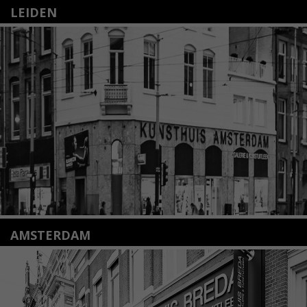
LEIDEN
Nieuwstraat 35
2312 KA Leiden
+31(0)71 – 52 84 480
info@kunsthuisleiden.nl
Lees meer
AMSTERDAM
Amstelveenseweg 135
1075 VX Amsterdam
+31 (0)20 2332546
info@kunsthuisamsterdam.nl