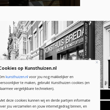
Cookies op Kunsthuizen.nl
Om
kunsthuizen.nl
voor jou nog makkelijker en
persoonlijker te maken, gebruikt Kunsthuizen cookies (en
daarmee vergelijkbare technieken).
BREDA
Met deze cookies kunnen wij en derde partijen informatie
Wilhelminastraat 11
over jou verzamelen en jouw internetgedrag binnen, en
TLEEN
CONTACT
4818 SB Breda