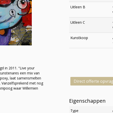
Uitleen B
Uitleen C
Kunstkoop
gd in 2011. “Live your
 kunstenares een mix van
epoxy, laat samensmelten
Direct offerte opvra
. Vanzelfsprekend met nog
knipoog waar Willemien
Eigenschappen
Type