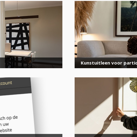
voor onze nieuwsbrief
E-
mailadres
*
Kunstuitleen voor partic