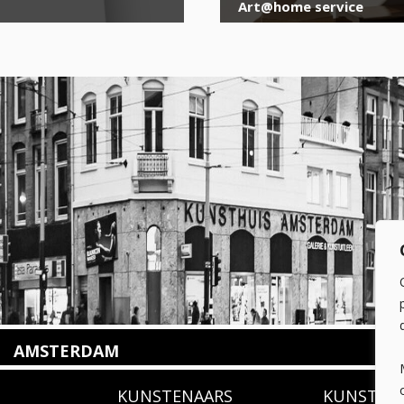
Art@home service
AMSTERDAM
Amstelveenseweg 135
KUNSTENAARS
KUNSTUI
1075 VX Amsterdam