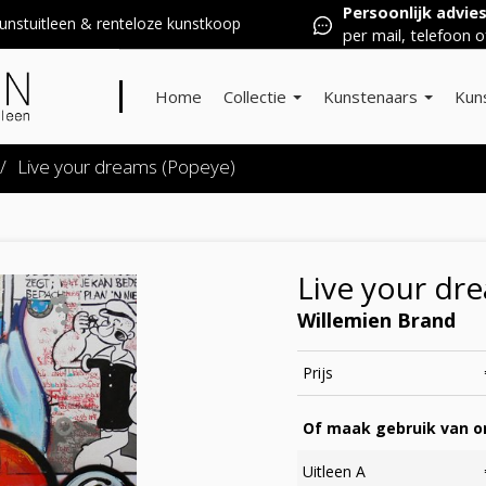
Persoonlijk advie
nstuitleen & renteloze kunstkoop
per mail, telefoon o
Home
Collectie
Kunstenaars
Kun
/
Live your dreams (Popeye)
Live your dr
Willemien Brand
Prijs
Of maak gebruik van on
Uitleen A