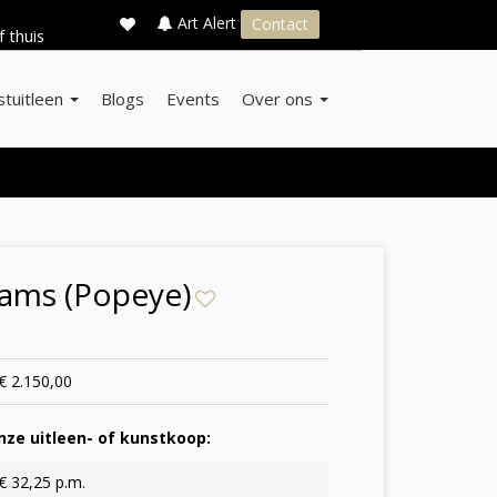
×
s
Art Alert
Contact
f thuis
stuitleen
Blogs
Events
Over ons
eams (Popeye)
€ 2.150,00
ze uitleen- of kunstkoop:
€ 32,25 p.m.