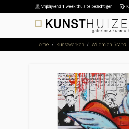
Vrijblijvend 1 week thuis te bezichtigen
Ku
Home
/
Kunstwerken
/
Willemien Brand