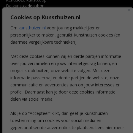
De kunstcadeaubon
Art @ Home service
Cookies op Kunsthuizen.nl
Voordelen
Referenties
Om
kunsthuizen.nl
voor jou nog makkelijker en
Veelgestelde vragen
persoonlijker te maken, gebruikt Kunsthuizen cookies (en
CONTACT
daarmee vergelijkbare technieken).
Contact
Met deze cookies kunnen wij en derde partijen informatie
Leiden
over jou verzamelen en jouw internetgedrag binnen, en
Amsterdam
mogelijk ook buiten, onze website volgen. Met deze
Breda
Favorieten
informatie passen wij en derde partijen de website, onze
Mijn art alert
communicatie en advertenties aan op jouw interesses en
profiel. Daarnaast kan je door deze cookies informatie
delen via social media.
NIEUWSBRIEF
Als je op “Accepteer” klikt, dan geef je Kunsthuizen
toestemming om cookies voor social media en
gepersonaliseerde advertenties te plaatsen. Lees hier meer