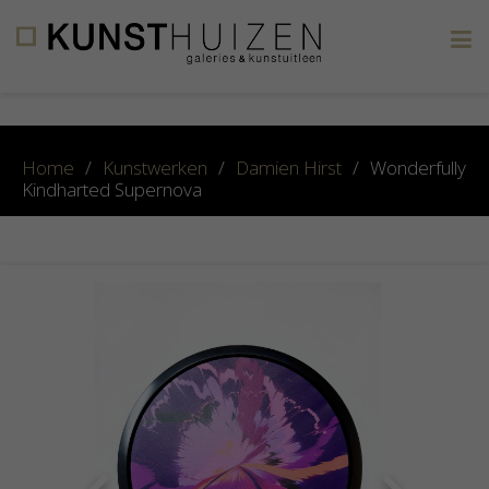
×
Home
/
Kunstwerken
/
Damien Hirst
/
Wonderfully
Kindharted Supernova