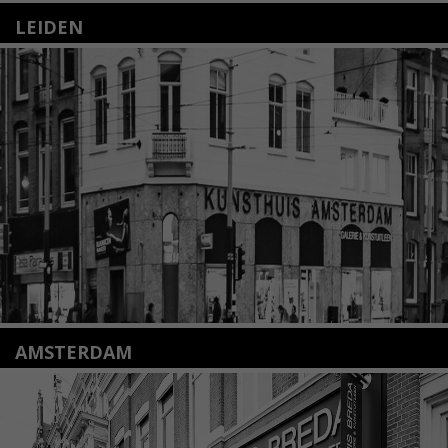
LEIDEN
Nieuwstraat 35
2312 KA Leiden
+31(0)71 – 52 84 480
info@kunsthuisleiden.nl
Lees meer
AMSTERDAM
Amstelveenseweg 135
1075 VX Amsterdam
+31 (0)20 2332546
info@kunsthuisamsterdam.nl