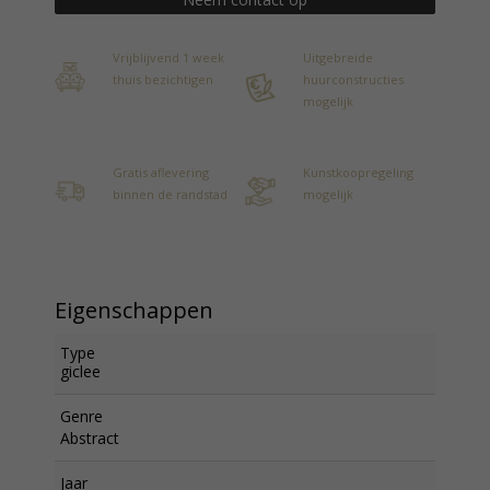
Vrijblijvend 1 week
Uitgebreide
thuis bezichtigen
huurconstructies
mogelijk
Gratis aflevering
Kunstkoopregeling
binnen de randstad
mogelijk
Eigenschappen
Type
giclee
Genre
Abstract
Jaar