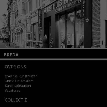
Lees meer
BREDA
Wilhelminastraat 11
OVER ONS
4818 SB Breda
+31 (0)76 5221309
info@kunsthuisbreda.nl
Over De Kunsthuizen
Uniek! De Art alert
Kunstcadeaubon
Lees meer
Vacatures
COLLECTIE