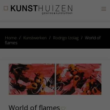
×
Home
/
Kunstwerken
/
Rodrigo Izolag
/
World of
flames
World of flames