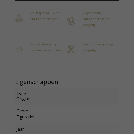
Vrijblijvend 1 week
Uitgebreide
thuis bezichtigen
huurconstructies
mogelijk
Gratis aflevering
Kunstkoopregeling
binnen de randstad
mogelijk
Eigenschappen
Type
Origineel
Genre
Figuratief
Jaar