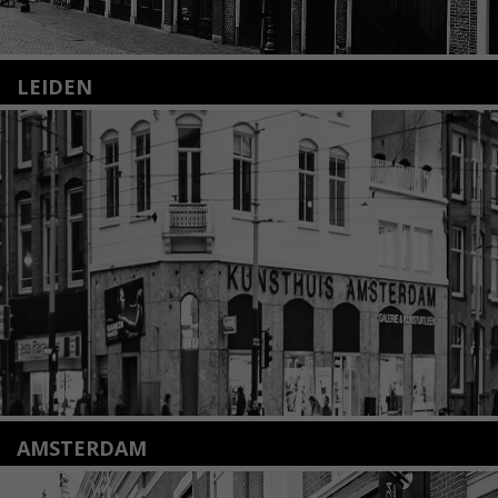
LEIDEN
Nieuwstraat 35
2312 KA Leiden
+31(0)71 – 52 84 480
info@kunsthuisleiden.nl
Lees meer
AMSTERDAM
Amstelveenseweg 135