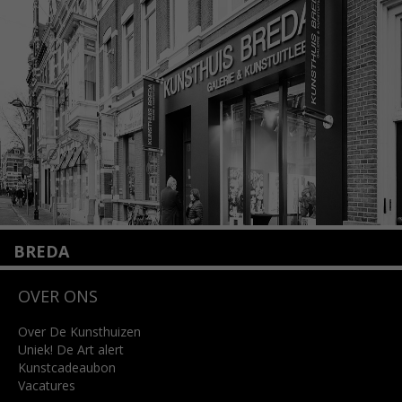
1075 VX Amsterdam
+31 (0)20 2332546
info@kunsthuisamsterdam.nl
Lees meer
BREDA
Wilhelminastraat 11
OVER ONS
4818 SB Breda
+31 (0)76 5221309
info@kunsthuisbreda.nl
Over De Kunsthuizen
Uniek! De Art alert
Kunstcadeaubon
Lees meer
Vacatures