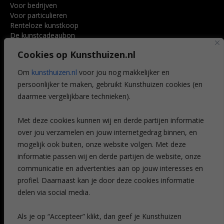
Voor bedrijven
Voor particulieren
Renteloze kunstkoop
De kunstcadeaubon
Art @ Home service
Cookies op Kunsthuizen.nl
Voordelen
Referenties
Om
kunsthuizen.nl
voor jou nog makkelijker en
Veelgestelde vragen
persoonlijker te maken, gebruikt Kunsthuizen cookies (en
CONTACT
daarmee vergelijkbare technieken).
Contact
Met deze cookies kunnen wij en derde partijen informatie
Leiden
over jou verzamelen en jouw internetgedrag binnen, en
Amsterdam
mogelijk ook buiten, onze website volgen. Met deze
Breda
Favorieten
informatie passen wij en derde partijen de website, onze
Mijn art alert
communicatie en advertenties aan op jouw interesses en
profiel. Daarnaast kan je door deze cookies informatie
delen via social media.
NIEUWSBRIEF
Als je op “Accepteer” klikt, dan geef je Kunsthuizen