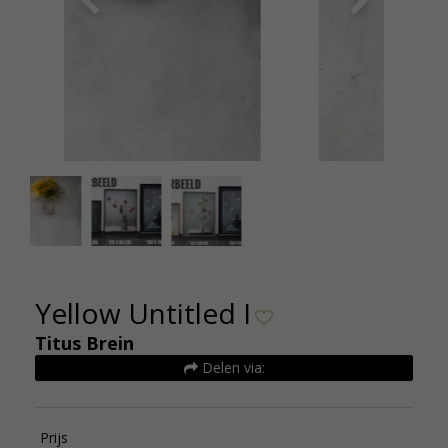
Titus Brein Yellow Untitled I De Kunsthuizen
Yellow Untitled I
Titus Brein
Delen via:
Prijs