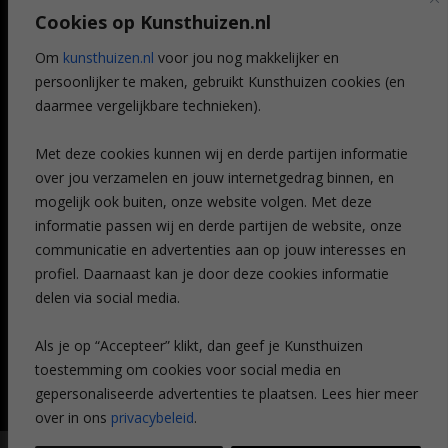
Art @ Home service
Cookies op Kunsthuizen.nl
Voordelen
Referenties
Om
kunsthuizen.nl
voor jou nog makkelijker en
Veelgestelde vragen
persoonlijker te maken, gebruikt Kunsthuizen cookies (en
CONTACT
daarmee vergelijkbare technieken).
Contact
Met deze cookies kunnen wij en derde partijen informatie
Leiden
over jou verzamelen en jouw internetgedrag binnen, en
Amsterdam
mogelijk ook buiten, onze website volgen. Met deze
Breda
Favorieten
informatie passen wij en derde partijen de website, onze
Mijn art alert
communicatie en advertenties aan op jouw interesses en
profiel. Daarnaast kan je door deze cookies informatie
delen via social media.
NIEUWSBRIEF
Als je op “Accepteer” klikt, dan geef je Kunsthuizen
toestemming om cookies voor social media en
gepersonaliseerde advertenties te plaatsen. Lees hier meer
over in ons
privacybeleid
.