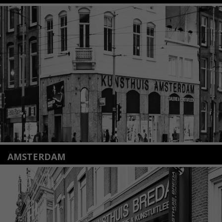
Nieuwstraat 35
2312 KA Leiden
+31(0)71 – 52 84 480
info@kunsthuisleiden.nl
Lees meer
AMSTERDAM
Amstelveenseweg 135
1075 VX Amsterdam
+31 (0)20 2332546
info@kunsthuisamsterdam.nl