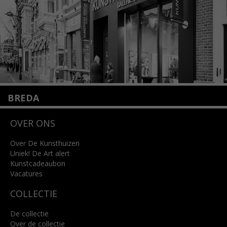
Lees meer
BREDA
Wilhelminastraat 11
OVER ONS
4818 SB Breda
+31 (0)76 5221309
info@kunsthuisbreda.nl
Over De Kunsthuizen
Uniek! De Art alert
Kunstcadeaubon
Lees meer
Vacatures
COLLECTIE
De collectie
Over de collectie