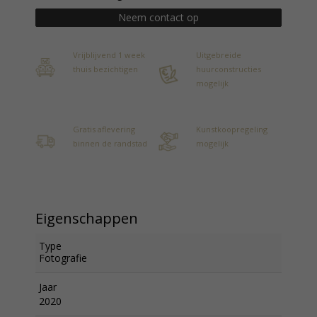
Neem contact op
Vrijblijvend 1 week
Uitgebreide
thuis bezichtigen
huurconstructies
mogelijk
Gratis aflevering
Kunstkoopregeling
binnen de randstad
mogelijk
Eigenschappen
Type
Fotografie
Jaar
2020