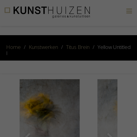
×
Home
/
Kunstwerken
/
Titus Brein
/
Yellow Untitled
I