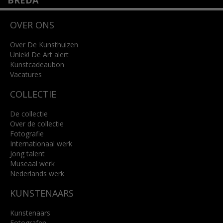
BREDA
Wilhelminastraat 11
OVER ONS
4818 SB Breda
+31 (0)76 5221309
info@kunsthuisbreda.nl
Over De Kunsthuizen
Uniek! De Art alert
Kunstcadeaubon
Lees meer
Vacatures
COLLECTIE
De collectie
Over de collectie
Fotografie
Internationaal werk
Jong talent
Museaal werk
Nederlands werk
KUNSTENAARS
Kunstenaars
Fotografen