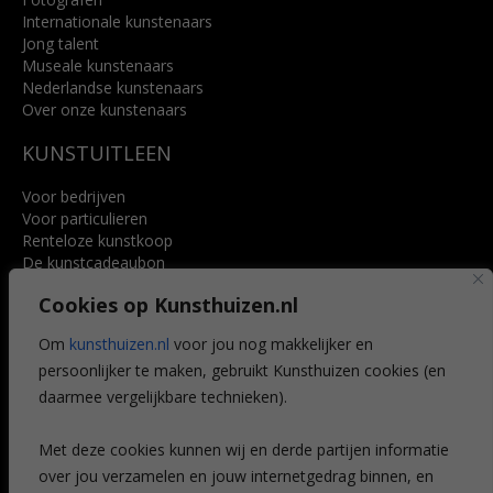
Internationale kunstenaars
Jong talent
Museale kunstenaars
Nederlandse kunstenaars
Over onze kunstenaars
KUNSTUITLEEN
Voor bedrijven
Voor particulieren
Renteloze kunstkoop
De kunstcadeaubon
Art @ Home service
Cookies op Kunsthuizen.nl
Voordelen
Referenties
Om
kunsthuizen.nl
voor jou nog makkelijker en
Veelgestelde vragen
persoonlijker te maken, gebruikt Kunsthuizen cookies (en
CONTACT
daarmee vergelijkbare technieken).
Contact
Met deze cookies kunnen wij en derde partijen informatie
Leiden
over jou verzamelen en jouw internetgedrag binnen, en
Amsterdam