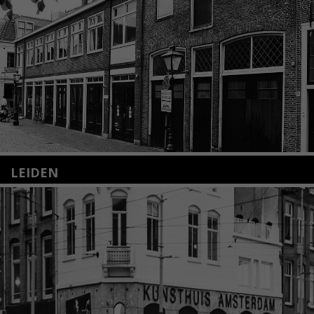
LEIDEN
Nieuwstraat 35
2312 KA Leiden
+31(0)71 – 52 84 480
info@kunsthuisleiden.nl
Lees meer