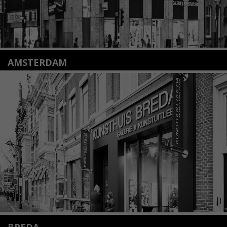
AMSTERDAM
Amstelveenseweg 135
1075 VX Amsterdam
+31 (0)20 2332546
info@kunsthuisamsterdam.nl
Lees meer