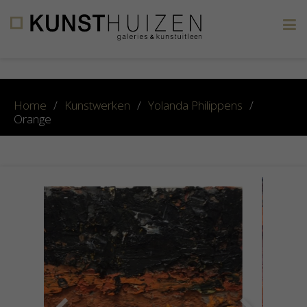
×
Home
/
Kunstwerken
/
Yolanda Philippens
/
Orange