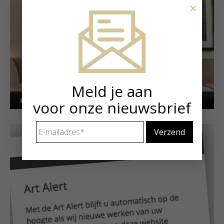
×
Meld je aan
Kunstuitleen voor particulieren
voor onze nieuwsbrief
E-
mailadres
*