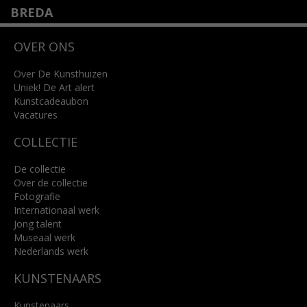
BREDA
Wilhelminastraat 11
OVER ONS
4818 SB Breda
+31 (0)76 5221309
info@kunsthuisbreda.nl
Over De Kunsthuizen
Uniek! De Art alert
Kunstcadeaubon
Lees meer
Vacatures
COLLECTIE
De collectie
Over de collectie
Fotografie
Internationaal werk
Jong talent
Museaal werk
Nederlands werk
KUNSTENAARS
Kunstenaars