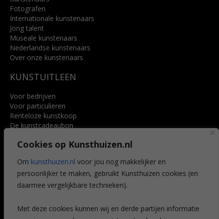
Fotografen
Internationale kunstenaars
Jong talent
Museale kunstenaars
Nederlandse kunstenaars
Over onze kunstenaars
KUNSTUITLEEN
Voor bedrijven
Voor particulieren
Renteloze kunstkoop
De kunstcadeaubon
Art @ Home service
Cookies op Kunsthuizen.nl
Voordelen
Referenties
Om
kunsthuizen.nl
voor jou nog makkelijker en
Veelgestelde vragen
persoonlijker te maken, gebruikt Kunsthuizen cookies (en
CONTACT
daarmee vergelijkbare technieken).
Contact
Met deze cookies kunnen wij en derde partijen informatie
Leiden