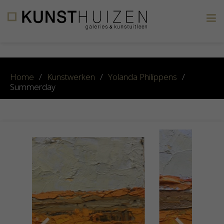
×
Home
/
Kunstwerken
/
Yolanda Philippens
/
Summerday