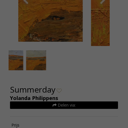
summerday-detail-JPG-1529147016-0_full
summerda
Summerday
Yolanda Philippens
Delen via:
Prijs