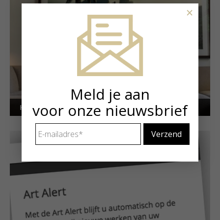
×
Meld je aan
voor onze nieuwsbrief
Kunstuitleen voor particulieren
E-
mailadres
*