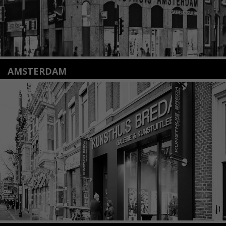
AMSTERDAM
Amstelveenseweg 135
1075 VX Amsterdam
+31 (0)20 2332546
info@kunsthuisamsterdam.nl
Lees meer