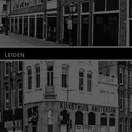
LEIDEN
Nieuwstraat 35
2312 KA Leiden
+31(0)71 – 52 84 480
info@kunsthuisleiden.nl
Lees meer