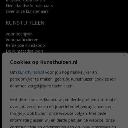
Nederlandse kunstenaars
Over onze kunstenaars
KUNSTUITLEEN
Voor bedrijven
Voor particulieren
Renteloze kunstkoop
De kunstcadeaubon
Art @ Home service
Cookies op Kunsthuizen.nl
Voordelen
Referenties
Om
kunsthuizen.nl
voor jou nog makkelijker en
Veelgestelde vragen
persoonlijker te maken, gebruikt Kunsthuizen cookies (en
CONTACT
daarmee vergelijkbare technieken).
Contact
Met deze cookies kunnen wij en derde partijen informatie
Leiden
over jou verzamelen en jouw internetgedrag binnen, en
Amsterdam
mogelijk ook buiten, onze website volgen. Met deze
Breda
Favorieten
informatie passen wij en derde partijen de website, onze
Mijn art alert
communicatie en advertenties aan op jouw interesses en