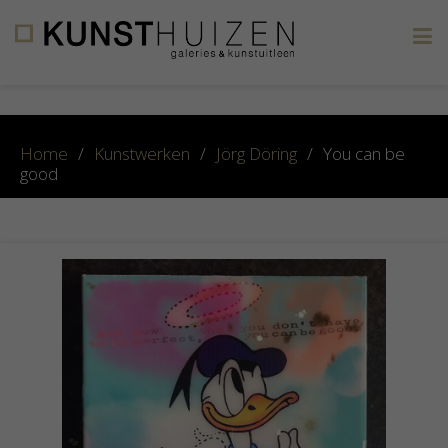
×
Home
/
Kunstwerken
/
Jörg Döring
/
You can be
good