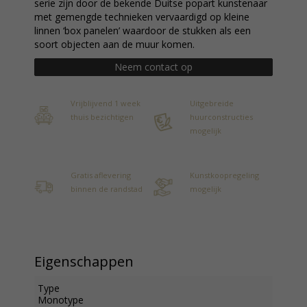
serie zijn door de bekende Duitse popart kunstenaar
met gemengde technieken vervaardigd op kleine
linnen ‘box panelen’ waardoor de stukken als een
soort objecten aan de muur komen.
Neem contact op
Vrijblijvend 1 week
Uitgebreide
thuis bezichtigen
huurconstructies
mogelijk
Gratis aflevering
Kunstkoopregeling
binnen de randstad
mogelijk
Eigenschappen
Type
Monotype