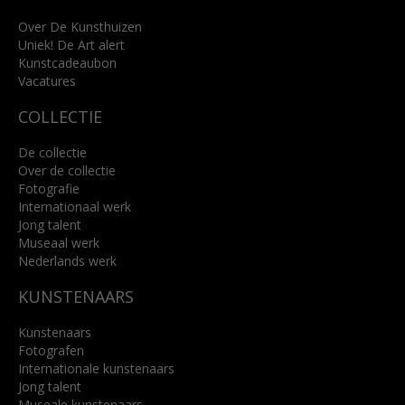
+31 (0)76 5221309
info@kunsthuisbreda.nl
Over De Kunsthuizen
Uniek! De Art alert
Kunstcadeaubon
Lees meer
Vacatures
COLLECTIE
De collectie
Over de collectie
Fotografie
Internationaal werk
Jong talent
Museaal werk
Nederlands werk
KUNSTENAARS
Kunstenaars
Fotografen
Internationale kunstenaars
Jong talent
Museale kunstenaars