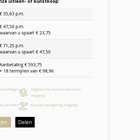
ze uitleen- of kunstkoop:
€ 35,63 p.m.
€ 47,50 p.m.
waarvan u spaart € 23,75
€ 71,25 p.m.
waarvan u spaart € 47,50
Aanbetaling € 593,75
+ 18 termijnen van € 98,96
 bezichtigen
Uitgebreide huurconstructies
mogelijk
 de randstad
Kunstkoopregeling mogelijk
gen
Delen