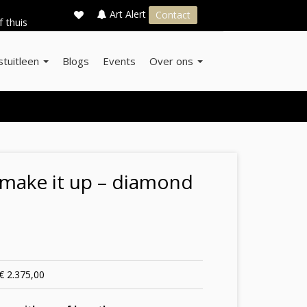
×
s
Art Alert
Contact
f thuis
stuitleen
Blogs
Events
Over ons
 make it up – diamond
€ 2.375,00