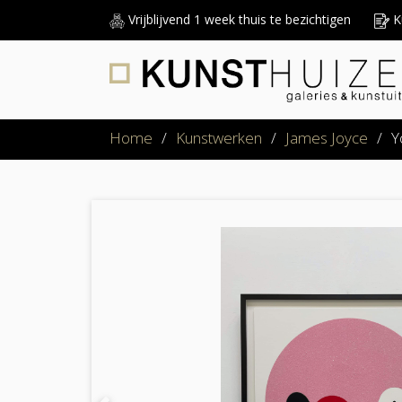
Vrijblijvend 1 week thuis te bezichtigen
Ku
Home
/
Kunstwerken
/
James Joyce
/
Y