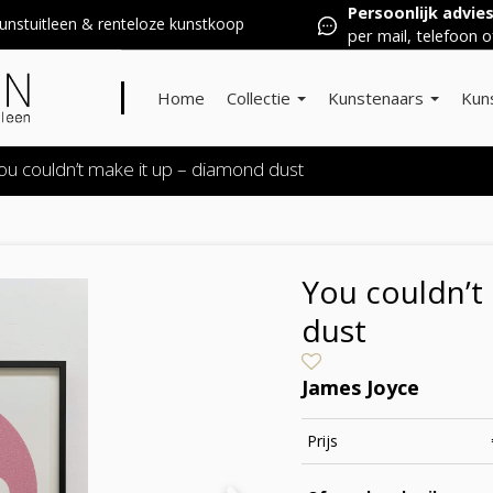
Persoonlijk advie
nstuitleen & renteloze kunstkoop
per mail, telefoon o
Home
Collectie
Kunstenaars
Kun
ou couldn’t make it up – diamond dust
You couldn’t
dust
James Joyce
Prijs