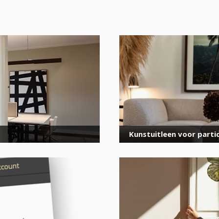
Meld je aan
voor onze nieuwsbrief
E-
mailadres
*
Kunstuitleen voor partic