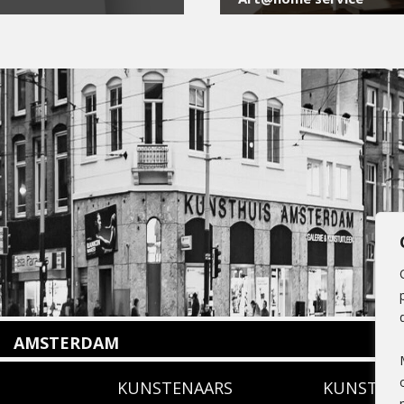
AMSTERDAM
Amstelveenseweg 135
KUNSTENAARS
KUNSTUI
1075 VX Amsterdam