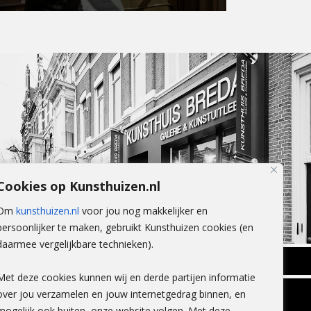
Cookies op Kunsthuizen.nl
Om
kunsthuizen.nl
voor jou nog makkelijker en
persoonlijker te maken, gebruikt Kunsthuizen cookies (en
daarmee vergelijkbare technieken).
BREDA
Met deze cookies kunnen wij en derde partijen informatie
Wilhelminastraat 11
over jou verzamelen en jouw internetgedrag binnen, en
TLEEN
CONTACT
4818 SB Breda
mogelijk ook buiten, onze website volgen. Met deze