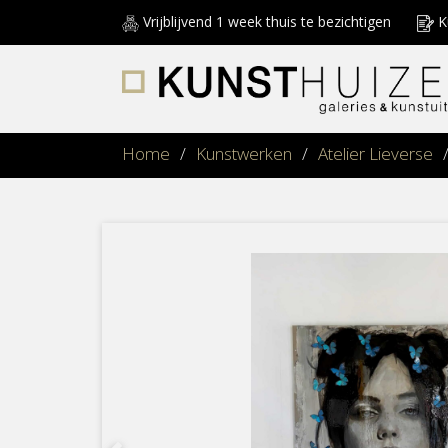
Vrijblijvend 1 week thuis te bezichtigen
Ku
Home
/
Kunstwerken
/
Atelier Lieverse