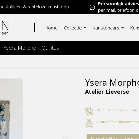
Persoonlijk advie
nstuitleen & renteloze kunstkoop
per mail, telefoon o
Home
Collectie
Kunstenaars
Kun
/
Ysera Morpho – Quintus
Ysera Morpho
Atelier Lieverse
Vrijblijvend 1 week thuis
Gratis aflevering binnen