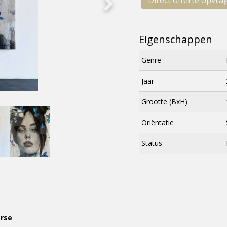
Direct offerte opvra
Eigenschappen
Genre
Jaar
Grootte (BxH)
Oriëntatie
Status
erse