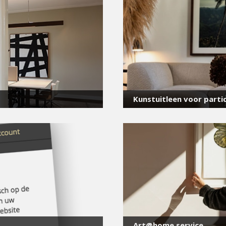
voor onze nieuwsbrief
E-
mailadres
*
Kunstuitleen voor partic
Art@home service