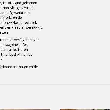
ge, is tot stand gekomen
t met vleugels van de
 hand afgewerkt met
ersterkt en de
elfontwikkelde techniek
erk, en weet hij wereldwijd
urzen.
tuurrijke verf, gemengde
e gelaagdheid. De
nder symboliseren
 lijnenspel binnen de
ek.
×
schikbare formaten en de
Meld je aan