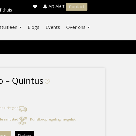
×
s
Art Alert
Contact
f thuis
stuitleen
Blogs
Events
Over ons
 – Quintus
 bezichtigen
 de randstad
Kunstkoopregeling mogelijk