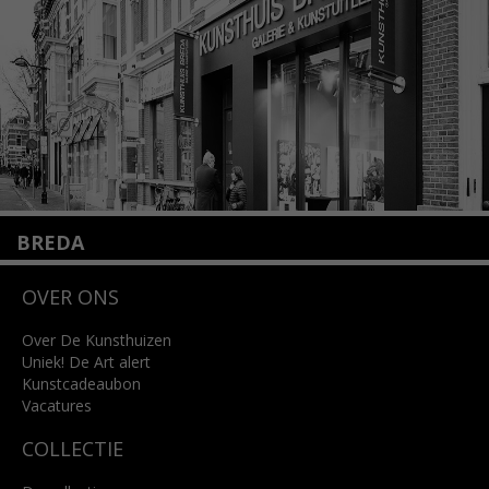
Lees meer
BREDA
Wilhelminastraat 11
OVER ONS
4818 SB Breda
+31 (0)76 5221309
info@kunsthuisbreda.nl
Over De Kunsthuizen
Uniek! De Art alert
Kunstcadeaubon
Lees meer
Vacatures
COLLECTIE