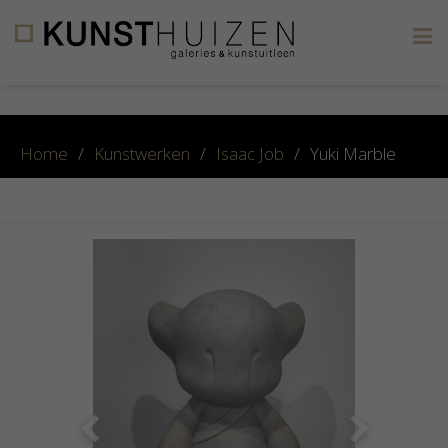
×
Home
/
Kunstwerken
/
Isaac Job
/
Yuki Marble