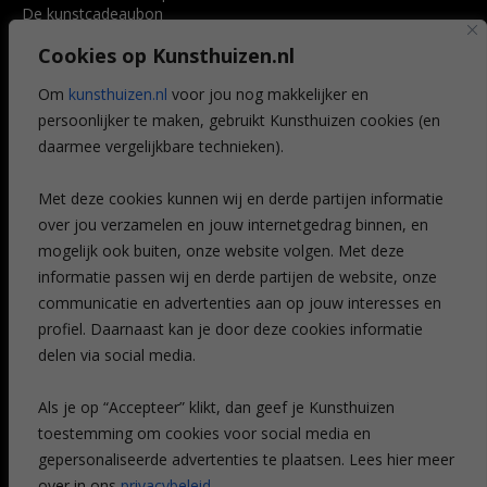
De kunstcadeaubon
Art @ Home service
Cookies op Kunsthuizen.nl
Voordelen
Referenties
Om
kunsthuizen.nl
voor jou nog makkelijker en
Veelgestelde vragen
persoonlijker te maken, gebruikt Kunsthuizen cookies (en
CONTACT
daarmee vergelijkbare technieken).
Contact
Met deze cookies kunnen wij en derde partijen informatie
Leiden
over jou verzamelen en jouw internetgedrag binnen, en
Amsterdam
mogelijk ook buiten, onze website volgen. Met deze
Breda
Favorieten
informatie passen wij en derde partijen de website, onze
Mijn art alert
communicatie en advertenties aan op jouw interesses en
profiel. Daarnaast kan je door deze cookies informatie
delen via social media.
NIEUWSBRIEF
Als je op “Accepteer” klikt, dan geef je Kunsthuizen
toestemming om cookies voor social media en
gepersonaliseerde advertenties te plaatsen. Lees hier meer
over in ons
privacybeleid
.