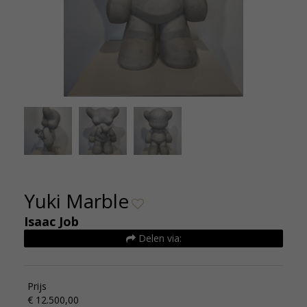
nsthuizen
Isaac Jo
Yuki Marble
Isaac Job
Delen via:
Prijs
€ 12.500,00