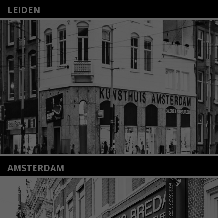
LEIDEN
Nieuwstraat 35
2312 KA Leiden
+31(0)71 – 52 84 480
info@kunsthuisleiden.nl
Lees meer
AMSTERDAM
Amstelveenseweg 135
1075 VX Amsterdam
+31 (0)20 2332546
info@kunsthuisamsterdam.nl