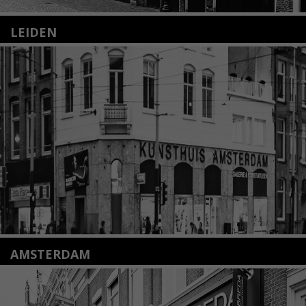
LEIDEN
Nieuwstraat 35
2312 KA Leiden
+31(0)71 – 52 84 480
info@kunsthuisleiden.nl
Lees meer
AMSTERDAM
Amstelveenseweg 135
1075 VX Amsterdam
+31 (0)20 2332546