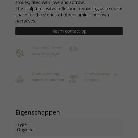
stories, filled with love and sorrow.
The sculpture invites reflection, reminding us to make
space for the stories of others amidst our own
narratives.
Neem contact op
Vrijblijvend 1 week
thuis bezichtigen
Gratis aflevering
Kunstkoopregeling
binnen de randstad
mogelijk
Eigenschappen
Type
Origineel