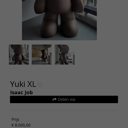
Isaac Job Yuki XL Kunsthuizen (2)
I
Yuki XL
Isaac Job
Delen via:
Prijs
€ 8.000,00