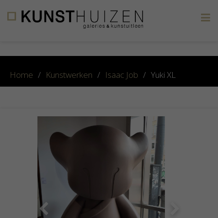
×
Home
/
Kunstwerken
/
Isaac Job
/
Yuki XL