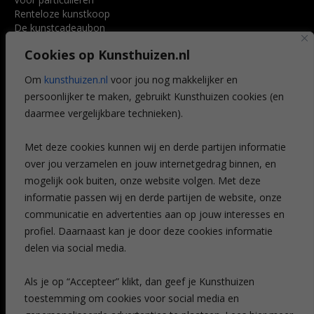
Renteloze kunstkoop
De kunstcadeaubon
Art @ Home service
Cookies op Kunsthuizen.nl
Voordelen
Referenties
Om
kunsthuizen.nl
voor jou nog makkelijker en
Veelgestelde vragen
persoonlijker te maken, gebruikt Kunsthuizen cookies (en
CONTACT
daarmee vergelijkbare technieken).
Contact
Met deze cookies kunnen wij en derde partijen informatie
Leiden
over jou verzamelen en jouw internetgedrag binnen, en
Amsterdam
mogelijk ook buiten, onze website volgen. Met deze
Breda
Favorieten
informatie passen wij en derde partijen de website, onze
Mijn art alert
communicatie en advertenties aan op jouw interesses en
profiel. Daarnaast kan je door deze cookies informatie
delen via social media.
NIEUWSBRIEF
Als je op “Accepteer” klikt, dan geef je Kunsthuizen
toestemming om cookies voor social media en