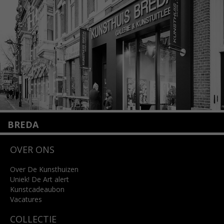
info@kunsthuisamsterdam.nl
Lees meer
BREDA
Wilhelminastraat 11
OVER ONS
4818 SB Breda
+31 (0)76 5221309
info@kunsthuisbreda.nl
Over De Kunsthuizen
Uniek! De Art alert
Kunstcadeaubon
Lees meer
Vacatures
COLLECTIE