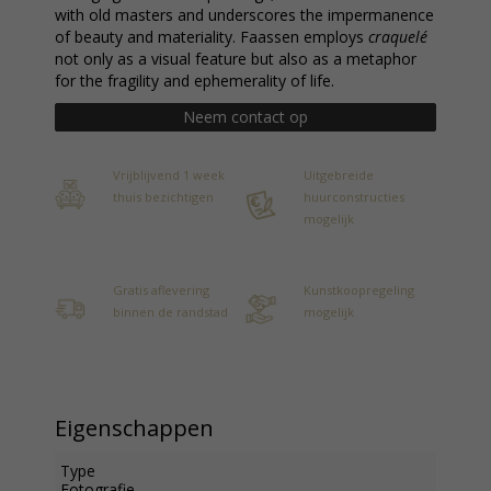
with old masters and underscores the impermanence
of beauty and materiality. Faassen employs
craquelé
not only as a visual feature but also as a metaphor
for the fragility and ephemerality of life.
Neem contact op
Vrijblijvend 1 week
Uitgebreide
thuis bezichtigen
huurconstructies
mogelijk
Gratis aflevering
Kunstkoopregeling
binnen de randstad
mogelijk
Eigenschappen
Type
Fotografie