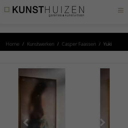
×
Home
/
Kunstwerken
/
Casper Faassen
/
Yuki