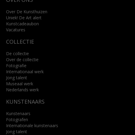
+31 (0)76 5221309
info@kunsthuisbreda.nl
Over De Kunsthuizen
Uniek! De Art alert
Kunstcadeaubon
Lees meer
Vacatures
COLLECTIE
De collectie
Over de collectie
Fotografie
Internationaal werk
Jong talent
Museaal werk
Nederlands werk
KUNSTENAARS
Kunstenaars
Fotografen
Internationale kunstenaars
Jong talent