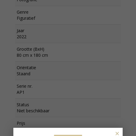
Genre
Figuratief
Jaar
2022
Grootte (BxH)
80 cm x 180 cm
Oriëntatie
Staand
Serie nr.
AP1
Status
Niet beschikbaar
Prijs
€ 8.400,00
×