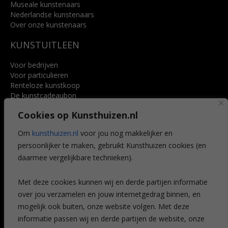
Museale kunstenaars
Nederlandse kunstenaars
Over onze kunstenaars
KUNSTUITLEEN
Voor bedrijven
Voor particulieren
Renteloze kunstkoop
De kunstcadeaubon
Art @ Home service
Cookies op Kunsthuizen.nl
Voordelen
Referenties
Om
kunsthuizen.nl
voor jou nog makkelijker en
Veelgestelde vragen
persoonlijker te maken, gebruikt Kunsthuizen cookies (en
CONTACT
daarmee vergelijkbare technieken).
Contact
Met deze cookies kunnen wij en derde partijen informatie
Leiden
over jou verzamelen en jouw internetgedrag binnen, en
Amsterdam
mogelijk ook buiten, onze website volgen. Met deze
Breda
Favorieten
informatie passen wij en derde partijen de website, onze
Mijn art alert