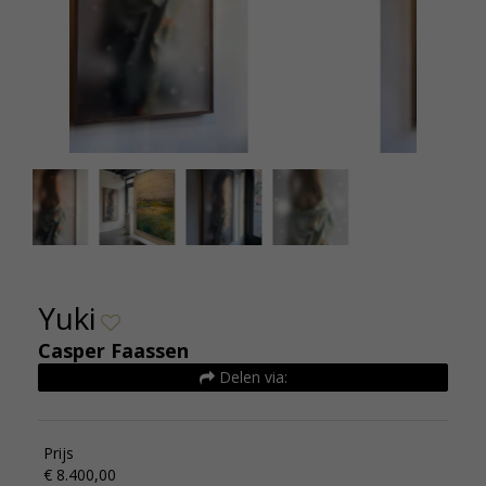
Casper Faassen - Yuki 80x180 cm de Kunsthuizen
Casper Fa
Yuki
Casper Faassen
Delen via:
Prijs
€ 8.400,00