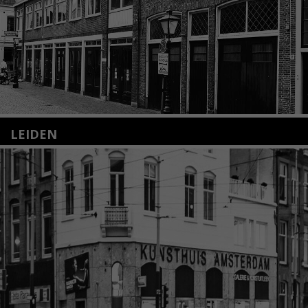
LEIDEN
Nieuwstraat 35
2312 KA Leiden
+31(0)71 – 52 84 480
info@kunsthuisleiden.nl
Lees meer