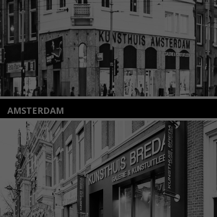
Lees meer
AMSTERDAM
Amstelveenseweg 135
1075 VX Amsterdam
+31 (0)20 2332546
info@kunsthuisamsterdam.nl
Lees meer