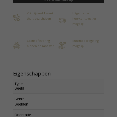
Vrijblijvend 1 week
Uitgebreide
thuis bezichtigen
huurconstructies
mogelijk
Gratis aflevering
Kunstkoopregeling
binnen de randstad
mogelijk
Eigenschappen
Type
Beeld
Genre
Beelden
Oriëntatie