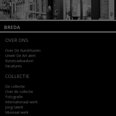
BREDA
Wilhelminastraat 11
OVER ONS
4818 SB Breda
+31 (0)76 5221309
info@kunsthuisbreda.nl
Over De Kunsthuizen
Uniek! De Art alert
Kunstcadeaubon
Lees meer
Vacatures
COLLECTIE
De collectie
Over de collectie
Fotografie
Internationaal werk
Jong talent
Museaal werk