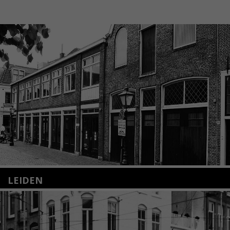
LEIDEN
Nieuwstraat 35
2312 KA Leiden
+31(0)71 – 52 84 480
info@kunsthuisleiden.nl