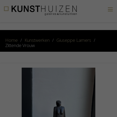
×
Home
/
Kunstwerken
/
Giuseppe Lamers
/
Zittende Vrouw