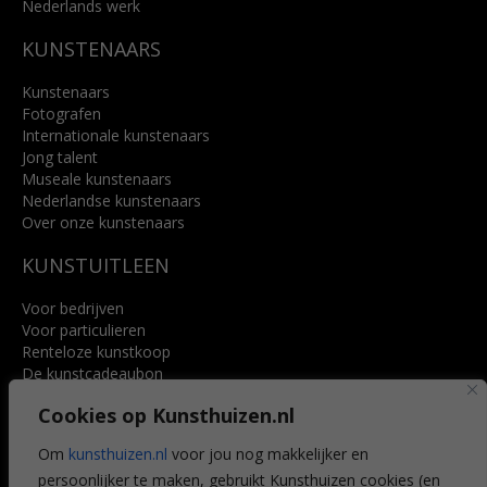
Nederlands werk
KUNSTENAARS
Kunstenaars
Fotografen
Internationale kunstenaars
Jong talent
Museale kunstenaars
Nederlandse kunstenaars
Over onze kunstenaars
KUNSTUITLEEN
Voor bedrijven
Voor particulieren
Renteloze kunstkoop
De kunstcadeaubon
Art @ Home service
Cookies op Kunsthuizen.nl
Voordelen
Referenties
Om
kunsthuizen.nl
voor jou nog makkelijker en
Veelgestelde vragen
persoonlijker te maken, gebruikt Kunsthuizen cookies (en