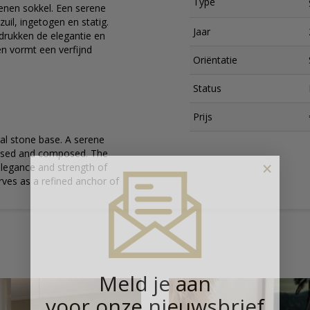
Type
enen sokkel. Een serene
uil, ingetogen en statig.
Jaar
drukken de elegantie en
 en vormt een verfijnd
Oriëntatie
Status
Prijs
al stone base. A serene
poised and composed. The
×
elegance and strength of
erves as a refined anchor of
Meld je aan
voor onze nieuwsbrief