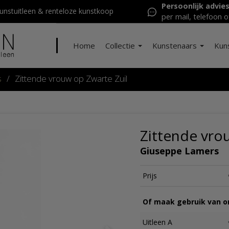
Persoonlijk advie
nstuitleen & renteloze kunstkoop
per mail, telefoon o
Home
Collectie
Kunstenaars
Kun
s
/
Zittende vrouw op Zwarte Zuil
Zittende vro
Giuseppe Lamers
Prijs
Of maak gebruik van on
Uitleen A