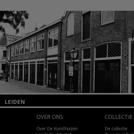
LEIDEN
Nieuwstraat 35
OVER ONS
COLLECTIE
2312 KA Leiden
+31(0)71 – 52 84 480
info@kunsthuisleiden.nl
Over De Kunsthuizen
De collectie