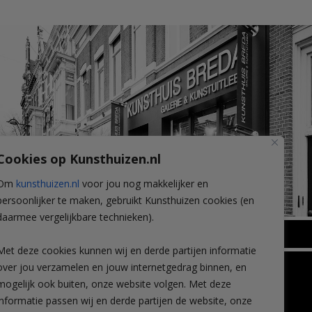
Cookies op Kunsthuizen.nl
Om
kunsthuizen.nl
voor jou nog makkelijker en
persoonlijker te maken, gebruikt Kunsthuizen cookies (en
daarmee vergelijkbare technieken).
BREDA
Met deze cookies kunnen wij en derde partijen informatie
Wilhelminastraat 11
over jou verzamelen en jouw internetgedrag binnen, en
TLEEN
CONTACT
4818 SB Breda
mogelijk ook buiten, onze website volgen. Met deze
+31 (0)76 5221309
n
info@kunsthuisbreda.nl
Contact
informatie passen wij en derde partijen de website, onze