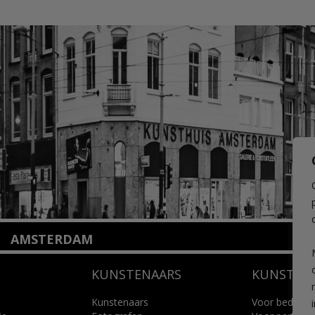
AMSTERDAM
Amstelveenseweg 135
KUNSTENAARS
KUNSTUI
1075 VX Amsterdam
+31 (0)20 2332546
info@kunsthuisamsterdam.nl
Kunstenaars
Voor bedrijve