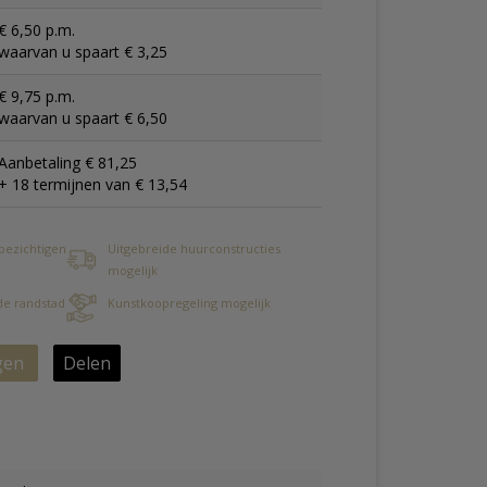
€ 6,50 p.m.
waarvan u spaart € 3,25
€ 9,75 p.m.
waarvan u spaart € 6,50
Aanbetaling € 81,25
+ 18 termijnen van € 13,54
 bezichtigen
Uitgebreide huurconstructies
mogelijk
 de randstad
Kunstkoopregeling mogelijk
gen
Delen