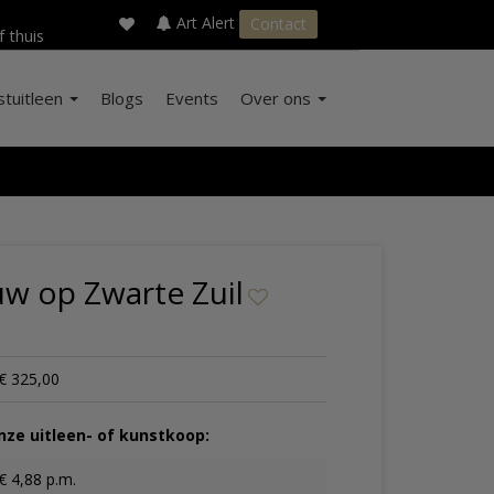
×
s
Art Alert
Contact
f thuis
stuitleen
Blogs
Events
Over ons
uw op Zwarte Zuil
€ 325,00
ze uitleen- of kunstkoop:
€ 4,88 p.m.