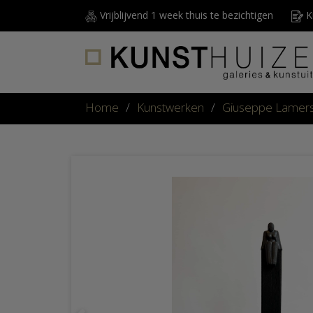
Vrijblijvend 1 week thuis te bezichtigen
Ku
Home
/
Kunstwerken
/
Giuseppe Lamer