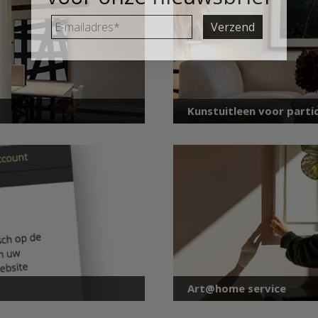
E-
mailadres
*
Kunstuitleen voor partic
Art@home service