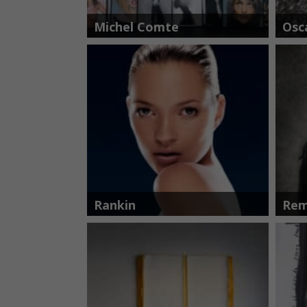
Michel Comte
Osc
Rankin
Rem