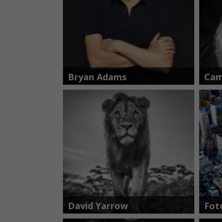
Bryan Adams
Cam
David Yarrow
Fot
ple