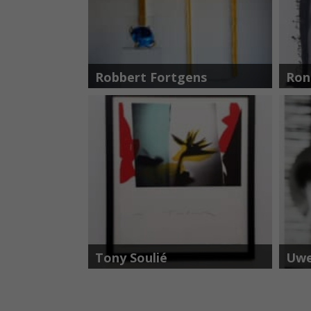
Robbert Fortgens
Ron
Tony Soulié
Uw