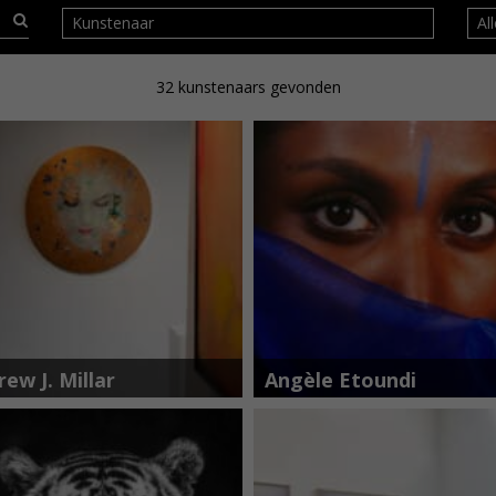
Kunstenaar
Al
32
kunstenaars gevonden
ew J. Millar
Angèle Etoundi
Essamba