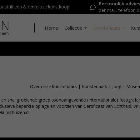
Persoonlijk advie
nstuitleen & renteloze kunstkoop
per mail, telefoon o
Home
Collectie
Kunstenaars
Kun
Over onze kunstenaars
|
Kunstenaars
|
Jong
|
Musea
en snel groeiende groep toonaangevende (Internationale) fotografen.
exclusieve beperkte oplage en voorzien van Certificaat van Echtheid. Vr
kunsthuizen.nl.