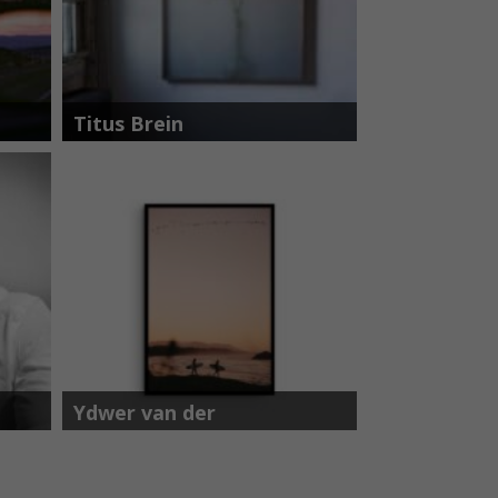
Titus Brein
Ydwer van der
Heide