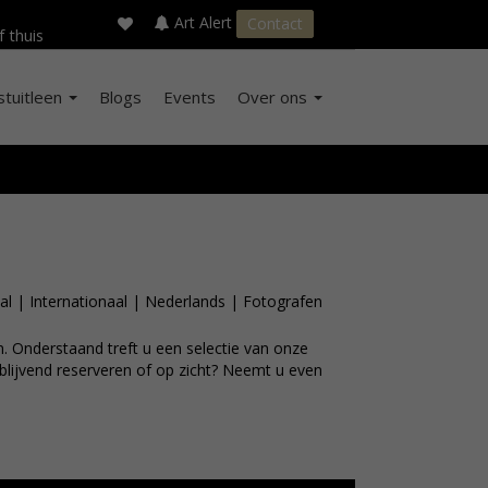
×
s
Art Alert
Contact
f thuis
stuitleen
Blogs
Events
Over ons
al
|
Internationaal
|
Nederlands
|
Fotografen
 Onderstaand treft u een selectie van onze
ijblijvend reserveren of op zicht? Neemt u even