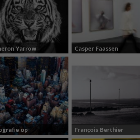
eron Yarrow
Casper Faassen
ografie op
François Berthier
xiglas Cobra