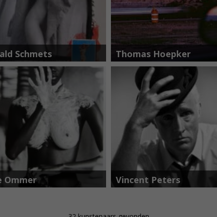
ald Schmets
Thomas Hoepker
e Ommer
Vincent Peters
32
kunstenaars gevonden