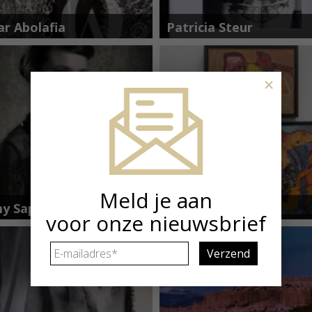
ar Abolafia
Patricia Steur
×
Meld je aan
y Sapuletej
René Van der
voor onze nieuwsbrief
Meulen
E-
mailadres
*