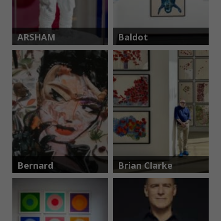
ARSHAM
Baldot
Studio
Bernard
Brian Clarke
Pras