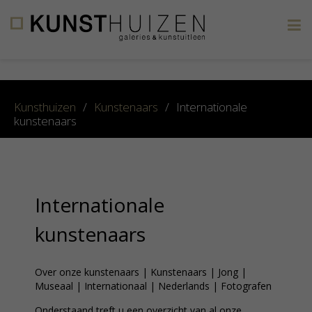
×
Kunsthuizen
/
Kunstenaars
/
Internationale
kunstenaars
Internationale
kunstenaars
Over onze kunstenaars
|
Kunstenaars
|
Jong
|
Museaal
|
Internationaal
|
Nederlands
|
Fotografen
Onderstaand treft u een overzicht van al onze