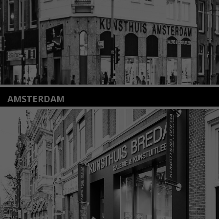
Lees meer
AMSTERDAM
Amstelveenseweg 135
1075 VX Amsterdam
+31 (0)20 2332546
info@kunsthuisamsterdam.nl
Lees meer