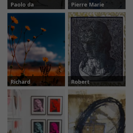
Paolo da
Pierre Marie
San Lorenzo
Brisson
Richard
Robert
Heeps
Combas