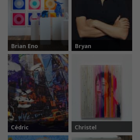
Brian Eno
Bryan
Adams
Cédric
Christel
Bouteiller
Delrieu
Petraud