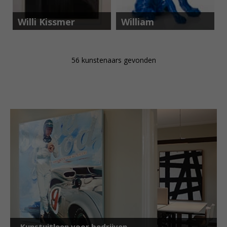
Willi Kissmer
William
Sweetlove
56
kunstenaars gevonden
Kunstuitleen voor bedrijven