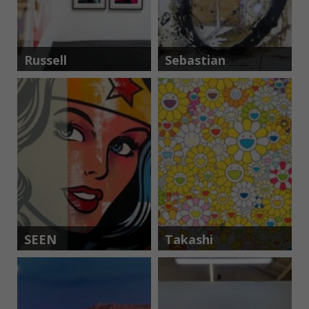
Russell
Sebastian
Young
Rodrigues
SEEN
Takashi
Murakami