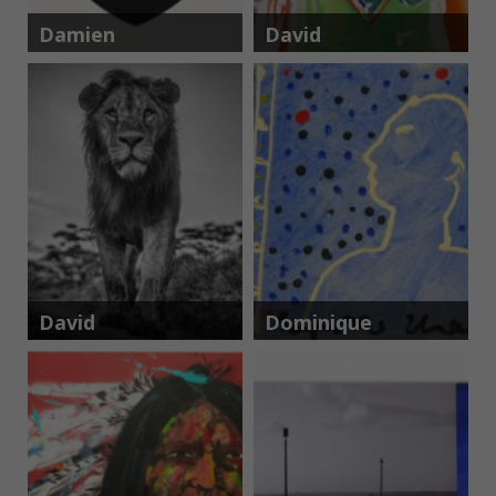
Damien
David
Hirst
Delesalle
David
Dominique
Yarrow
Chan