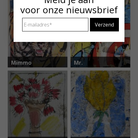
voor onze nieuwsbrief
E-
mailadres
*
Mimmo
Mr.
Rotella
Brainwash