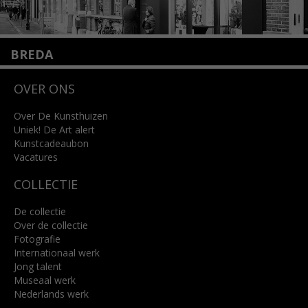
BREDA
Wilhelminastraat 11
OVER ONS
4818 SB Breda
+31 (0)76 5221309
info@kunsthuisbreda.nl
Over De Kunsthuizen
Uniek! De Art alert
Kunstcadeaubon
Lees meer
Vacatures
COLLECTIE
De collectie
Over de collectie
Fotografie
Internationaal werk
Jong talent
Museaal werk
Nederlands werk