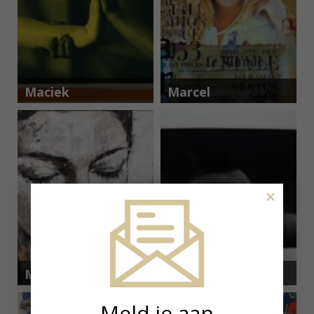
Maciek
Marcel
Pozoga
Terrani
×
Max
Mikio
Gasparini
Watanabe
Meld je aan