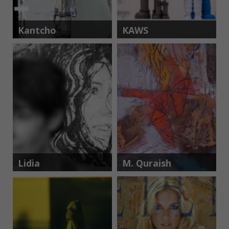
Kantcho
KAWS
Kanev
Lidia
M. Quraish
Masllorens