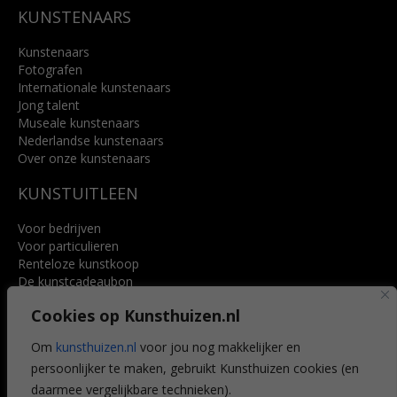
KUNSTENAARS
Kunstenaars
Fotografen
Internationale kunstenaars
Jong talent
Museale kunstenaars
Nederlandse kunstenaars
Over onze kunstenaars
KUNSTUITLEEN
Voor bedrijven
Voor particulieren
Renteloze kunstkoop
De kunstcadeaubon
Art @ Home service
Cookies op Kunsthuizen.nl
Voordelen
Referenties
Om
kunsthuizen.nl
voor jou nog makkelijker en
Veelgestelde vragen
persoonlijker te maken, gebruikt Kunsthuizen cookies (en
CONTACT
daarmee vergelijkbare technieken).