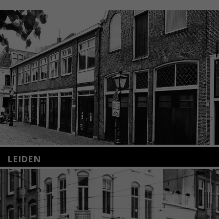
LEIDEN
Nieuwstraat 35
2312 KA Leiden
+31(0)71 – 52 84 480
info@kunsthuisleiden.nl