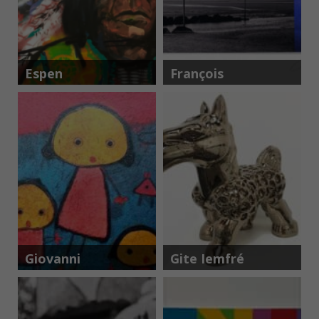
Espen
François
Greger
Berthier
Hagen
Giovanni
Gite Iemfré
Vetere