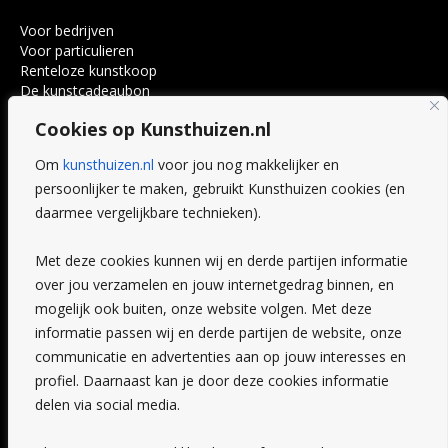
Voor bedrijven
Voor particulieren
Renteloze kunstkoop
De kunstcadeaubon
Art @ Home service
Cookies op Kunsthuizen.nl
Voordelen
Referenties
Om
kunsthuizen.nl
voor jou nog makkelijker en
Veelgestelde vragen
persoonlijker te maken, gebruikt Kunsthuizen cookies (en
CONTACT
daarmee vergelijkbare technieken).
Contact
Met deze cookies kunnen wij en derde partijen informatie
Leiden
over jou verzamelen en jouw internetgedrag binnen, en
Amsterdam
mogelijk ook buiten, onze website volgen. Met deze
Breda
Favorieten
informatie passen wij en derde partijen de website, onze
Mijn art alert
communicatie en advertenties aan op jouw interesses en
profiel. Daarnaast kan je door deze cookies informatie
delen via social media.
NIEUWSBRIEF