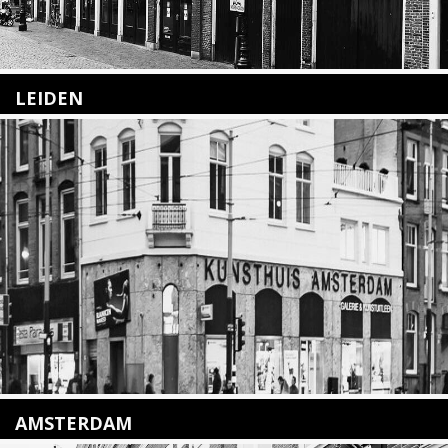
LEIDEN
Meld je aan
Nieuwstraat 35
voor onze nieuwsbrief
2312 KA Leiden
+31(0)71 – 52 84 480
E-
info@kunsthuisleiden.nl
mailadres
*
Lees meer
AMSTERDAM