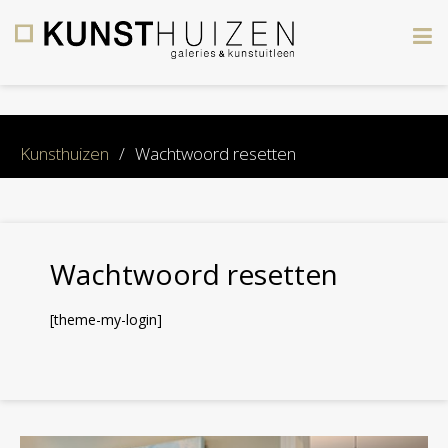
×
Kunsthuizen
/
Wachtwoord resetten
Wachtwoord resetten
[theme-my-login]