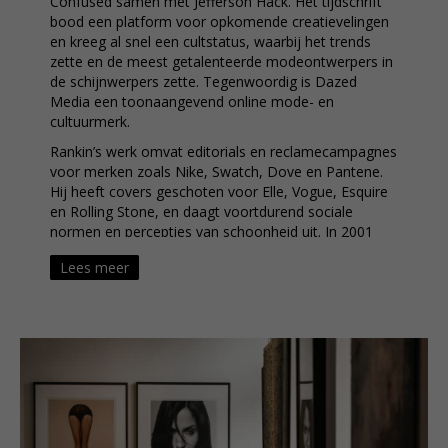
Confused samen met Jefferson Hack. Het tijdschrift
bood een platform voor opkomende creatievelingen
en kreeg al snel een cultstatus, waarbij het trends
zette en de meest getalenteerde modeontwerpers in
de schijnwerpers zette. Tegenwoordig is Dazed
Media een toonaangevend online mode- en
cultuurmerk.
Rankin’s werk omvat editorials en reclamecampagnes
voor merken zoals Nike, Swatch, Dove en Pantene.
Hij heeft covers geschoten voor Elle, Vogue, Esquire
en Rolling Stone, en daagt voortdurend sociale
normen en percepties van schoonheid uit. In 2001
lanceerden hij en Hack AnOther Magazine, gevolgd
Lees meer
door AnOther Man in 2005, waarin intelligente
editorials werden gecombineerd met baanbrekend
design.
Rankin staat bekend om zijn intieme, humoristische
portretstijl en heeft figuren gefotografeerd variërend
van supermodellen en rockbands tot politici en
royalty. Hoewel hij vaak wordt beschouwd als een
celebrity-fotograaf, heeft hij een groot deel van zijn
carrière gewijd aan het vastleggen van “echte