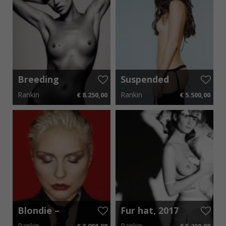
Rankin lives in London with his wife, Tuuli, and son,
Lyle.
Breeding
Suspended
Kate I
Kate
Rankin
Rankin
€ 8.250,00
€ 5.500,00
60 cm x 70 cm
€ 123,75 p.m.
60 cm x 70 cm
€ 82,50 p.m.
Blondie –
Fur hat, 2017
Eyes wide
Rankin
Rankin