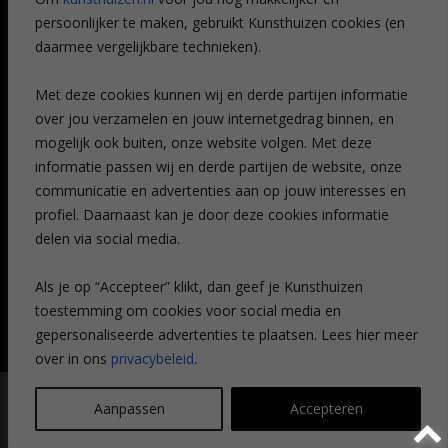
Veelgestelde vragen
persoonlijker te maken, gebruikt Kunsthuizen cookies (en
CONTACT
daarmee vergelijkbare technieken).
Contact
Met deze cookies kunnen wij en derde partijen informatie
Leiden
over jou verzamelen en jouw internetgedrag binnen, en
Amsterdam
mogelijk ook buiten, onze website volgen. Met deze
Breda
Favorieten
informatie passen wij en derde partijen de website, onze
Mijn art alert
communicatie en advertenties aan op jouw interesses en
profiel. Daarnaast kan je door deze cookies informatie
delen via social media.
NIEUWSBRIEF
Als je op “Accepteer” klikt, dan geef je Kunsthuizen
toestemming om cookies voor social media en
gepersonaliseerde advertenties te plaatsen. Lees hier meer
over in ons
privacybeleid
.
© Kunsthuizen 2026 All rights reserved |
Disclaimer
|
Privacy
Aanpassen
Accepteren
statement
| Communicatie:
Legit