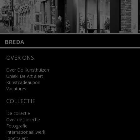
BREDA
Wilhelminastraat 11
OVER ONS
4818 SB Breda
+31 (0)76 5221309
info@kunsthuisbreda.nl
Over De Kunsthuizen
Uniek! De Art alert
Kunstcadeaubon
Lees meer
Vacatures
COLLECTIE
De collectie
Over de collectie
Fotografie
Internationaal werk
Jong talent