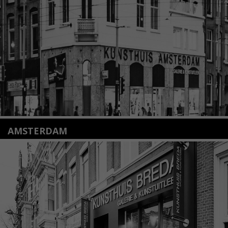
+31(0)71 – 52 84 480
info@kunsthuisleiden.nl
Lees meer
AMSTERDAM
Amstelveenseweg 135
1075 VX Amsterdam
+31 (0)20 2332546
info@kunsthuisamsterdam.nl
Lees meer