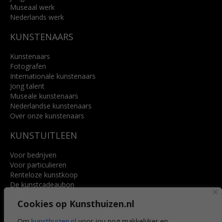
Museaal werk
Nederlands werk
KUNSTENAARS
Kunstenaars
Fotografen
Internationale kunstenaars
Jong talent
Museale kunstenaars
Nederlandse kunstenaars
Over onze kunstenaars
KUNSTUITLEEN
Voor bedrijven
Voor particulieren
Renteloze kunstkoop
De kunstcadeaubon
Art @ Home service
Cookies op Kunsthuizen.nl
Voordelen
Referenties
Om
kunsthuizen.nl
voor jou nog makkelijker en