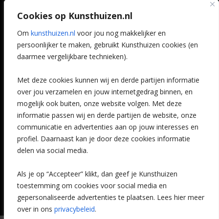
Art @ Home service
Cookies op Kunsthuizen.nl
Voordelen
Referenties
Om
kunsthuizen.nl
voor jou nog makkelijker en
Veelgestelde vragen
persoonlijker te maken, gebruikt Kunsthuizen cookies (en
CONTACT
daarmee vergelijkbare technieken).
Contact
Met deze cookies kunnen wij en derde partijen informatie
Leiden
over jou verzamelen en jouw internetgedrag binnen, en
Amsterdam
mogelijk ook buiten, onze website volgen. Met deze
Breda
Favorieten
informatie passen wij en derde partijen de website, onze
Mijn art alert
communicatie en advertenties aan op jouw interesses en
profiel. Daarnaast kan je door deze cookies informatie
delen via social media.
NIEUWSBRIEF
Als je op “Accepteer” klikt, dan geef je Kunsthuizen
toestemming om cookies voor social media en
gepersonaliseerde advertenties te plaatsen. Lees hier meer
over in ons
privacybeleid
.