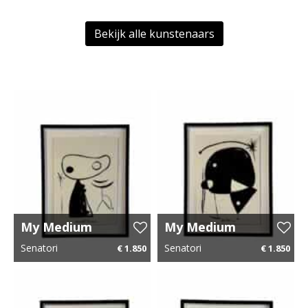
Bekijk alle kunstenaars
My Medium
My Medium
Universe 10
Universe 9
Senatori
Senatori
€ 1.850
€ 1.850
43 cm x 54 cm
€ 27,75 p.m.
43 cm x 54 cm
€ 27,75 p.m.