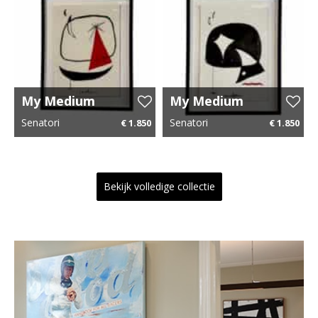
My Medium
My Medium
Universe 8
Universe 7
Senatori
Senatori
€ 1.850
€ 1.850
43 cm x 54 cm
€ 27,75 p.m.
43 cm x 54 cm
€ 27,75 p.m.
Bekijk volledige collectie