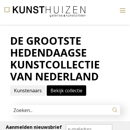
×
DE GROOTSTE
KUNSTHUIZEN,
HEDENDAAGSE
Galerie
&
KUNSTCOLLECTIE
Kunstuitleen.
VAN NEDERLAND
Amsterdam
I
Kunstenaars
Bekijk collectie
Leiden
I
Breda.
Aanmelden nieuwsbrief