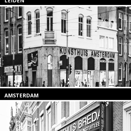
LEIDEN
Nieuwstraat 35
2312 KA Leiden
+31(0)71 – 52 84 480
info@kunsthuisleiden.nl
Lees meer
AMSTERDAM
Amstelveenseweg 135
1075 VX Amsterdam
+31 (0)20 2332546
info@kunsthuisamsterdam.nl