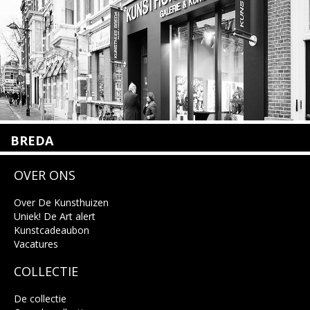
Lees meer
BREDA
Wilhelminastraat 11
OVER ONS
4818 SB Breda
+31 (0)76 5221309
info@kunsthuisbreda.nl
Over De Kunsthuizen
Uniek! De Art alert
Kunstcadeaubon
Lees meer
Vacatures
COLLECTIE
De collectie